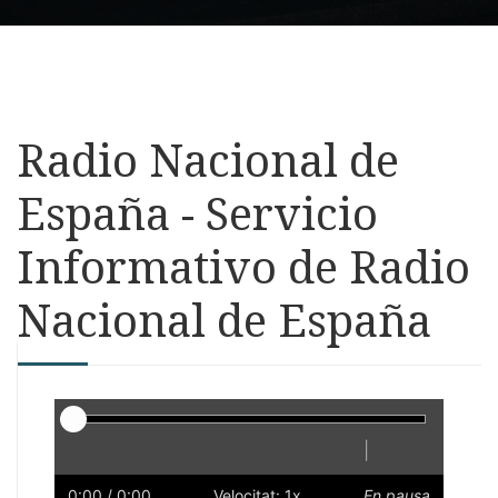
Radio Nacional de
España - Servicio
Informativo de Radio
Nacional de España
Reproductor
|
Reprodueix
Reinicia
Endarrere
Endavant
Ràpid
Lent
Preferències
Volum
0:00
/ 0:00
Velocitat: 1x
En pausa