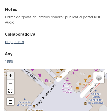
Notes
Extret de "Joyas del archivo sonoro" publicat al portal RNE
Audio
Col·laborador/a
Niqui, Cinto
Any
1996
+
−
⊡