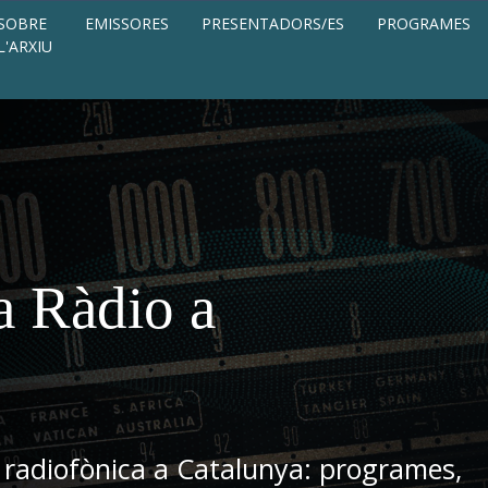
SOBRE
EMISSORES
PRESENTADORS/ES
PROGRAMES
L'ARXIU
a Ràdio a
 radiofònica a Catalunya: programes,