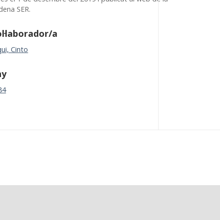
dena SER.
l·laborador/a
ui, Cinto
ny
84