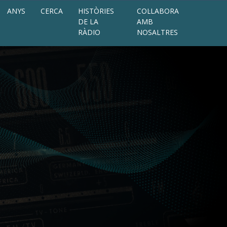
ANYS
CERCA
HISTÒRIES
COL·LABORA
DE LA
AMB
RÀDIO
NOSALTRES