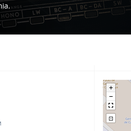
nia.
+
−
⊡
M