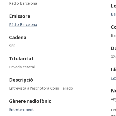
Ràdio Barcelona
Lo
Ba
Emissora
Ràdio Barcelona
C
Ba
Cadena
SER
D
02
Titularitat
Privada estatal
I
Cas
Descripció
Entrevista a l'escriptora Corín Tellado
N
An
Gènere radiofònic
Entreteniment
Ex
em