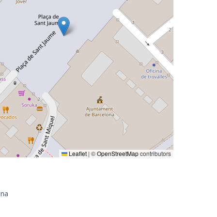
Leaflet
|
©
OpenStreetMap
contributors
ona