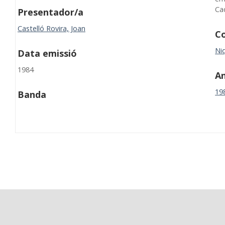
Ca
Presentador/a
Castelló Rovira, Joan
Co
Niq
Data emissió
1984
A
19
Banda