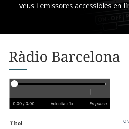
veus i emissores accessibles en lí
Ràdio Barcelona
Reproductor
|
Reprodueix
Reinicia
Endarrere
Endavant
Ràpid
Lent
Preferències
Volum
0:00
/ 0:00
Velocitat: 1x
En pausa
O
Títol