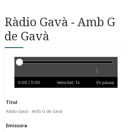
Ràdio Gavà - Amb G
de Gavà
Reproductor
|
Reprodueix
Reinicia
Endarrere
Endavant
Ràpid
Lent
Preferències
Volum
0:00
/ 0:00
Velocitat: 1x
En pausa
Títol
Ràdio Gavà - Amb G de Gavà
Emissora