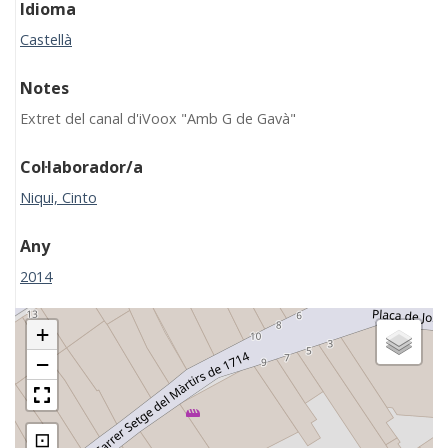
Idioma
Castellà
Notes
Extret del canal d'iVoox "Amb G de Gavà"
Col·laborador/a
Niqui, Cinto
Any
2014
+
−
⊡