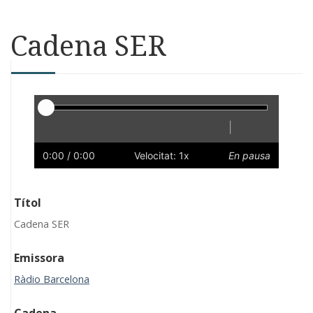
Cadena SER
Reproductor
|
Reprodueix
Reinicia
Endarrere
Endavant
Ràpid
Lent
Preferències
Volum
0:00
/ 0:00
Velocitat: 1x
En pausa
Títol
Cadena SER
Emissora
Ràdio Barcelona