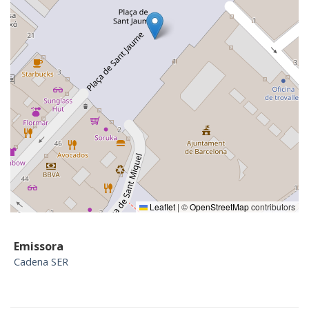
Leaflet
|
©
OpenStreetMap
contributors
Emissora
Cadena SER