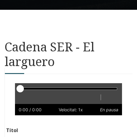
Cadena SER - El
larguero
Reproductor
|
Reprodueix
Reinicia
Endarrere
Endavant
Ràpid
Lent
Preferències
Volum
0:00
/ 0:00
Velocitat: 1x
En pausa
Títol