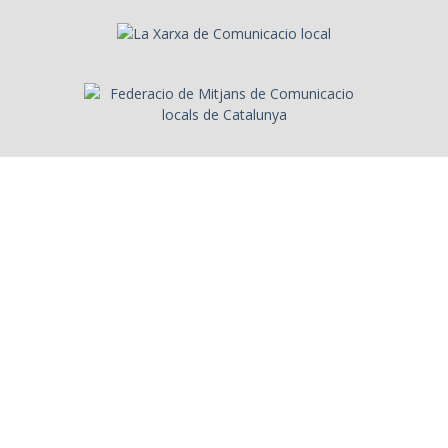
Sobre l'Arxiu
Emissores
Presentadors/es
Programes
Anys
Cerca
Històries de la ràdio
Col·labora amb nosaltres