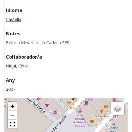
Idioma
Castellà
Notes
Extret del web de la Cadena SER
Col·laborador/a
Niqui, Cinto
Any
2007
+
−