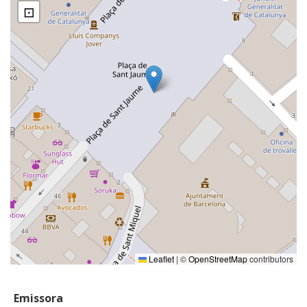
⊡
Leaflet
|
©
OpenStreetMap
contributors
Emissora