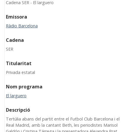
Cadena SER - El larguero
Emissora
Ràdio Barcelona
Cadena
SER
Titularitat
Privada estatal
Nom programa
El larguero
Descripció
Tertúlia abans del partit entre el Futbol Club Barcelona i el
Real Madrid, amb la cantant Beth, les periodistes Marisol
Galdón i Cristina Tárrega i la presentadora Alejandra Prat.