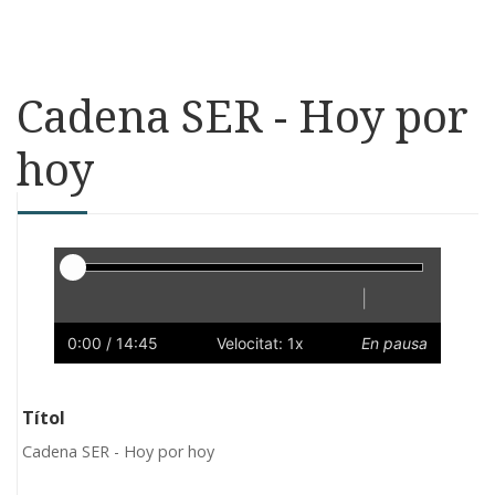
Cadena SER - Hoy por
hoy
Reproductor
|
Reprodueix
Reinicia
Endarrere
Endavant
Ràpid
Lent
Preferències
Volum
0:00
/ 14:45
Velocitat: 1x
En pausa
Títol
Cadena SER - Hoy por hoy