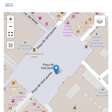
2012
+
−
⊡