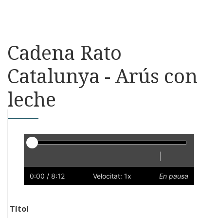
Cadena Rato
Catalunya - Arús con
leche
Reproductor
|
Reprodueix
Reinicia
Endarrere
Endavant
Ràpid
Lent
Preferències
Volum
0:00
/ 8:12
Velocitat: 1x
En pausa
Títol