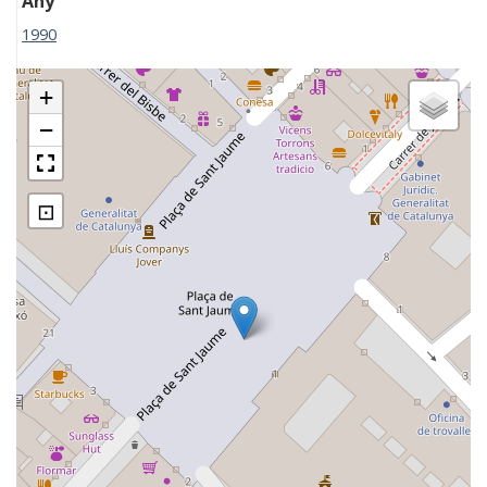
Any
1990
+
−
⊡