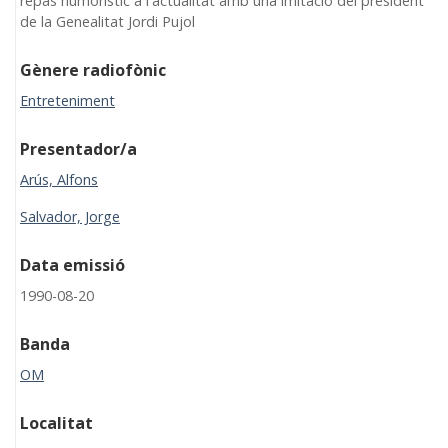
repàs humorístic a l'actualitat amb una imitació del president
de la Genealitat Jordi Pujol
Gènere radiofònic
Entreteniment
Presentador/a
Arús, Alfons
Salvador, Jorge
Data emissió
1990-08-20
Banda
OM
Localitat