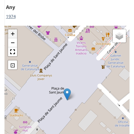
Any
1974
+
−
⊡