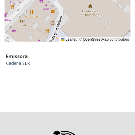
Leaflet
|
©
OpenStreetMap
contributors
Emissora
Cadena SER