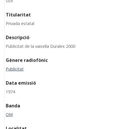
SER
Titularitat
Privada estatal
Descripció
Publicitat de la vaixella Duralex 2000
Gènere radiofònic
Publicitat
Data emissió
1974
Banda
OM
Localitat