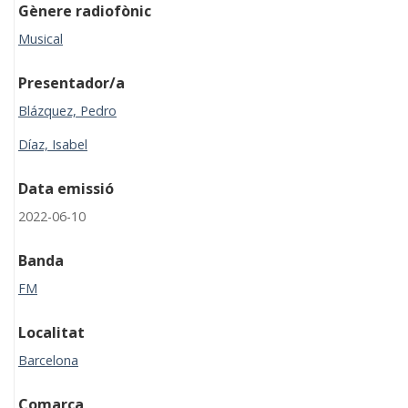
Gènere radiofònic
Musical
Presentador/a
Blázquez, Pedro
Díaz, Isabel
Data emissió
2022-06-10
Banda
FM
Localitat
Barcelona
Comarca