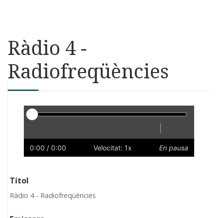
Ràdio 4 -
Radiofreqüències
Reproductor
|
Reprodueix
Reinicia
Endarrere
Endavant
Ràpid
Lent
Preferències
Volum
0:00
/ 0:00
Velocitat: 1x
En pausa
Títol
Ràdio 4 - Radiofreqüències