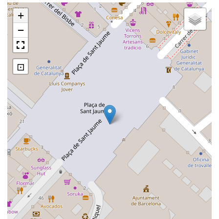
+
−
⊡