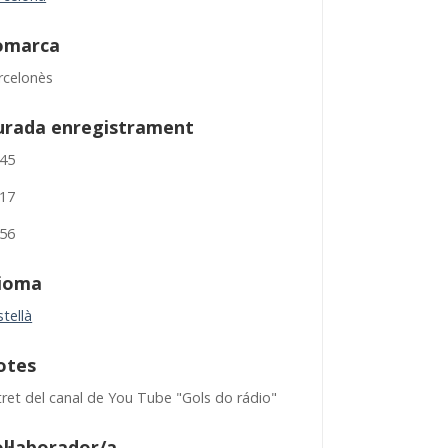
omarca
rcelonès
urada enregistrament
:45
:17
:56
dioma
tellà
otes
tret del canal de You Tube "Gols do rádio"
l·laborador/a