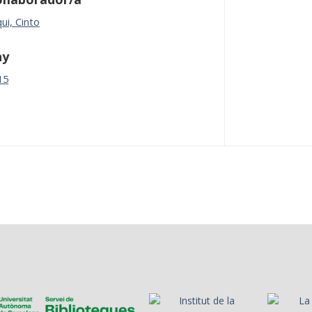
ui, Cinto
ny
15