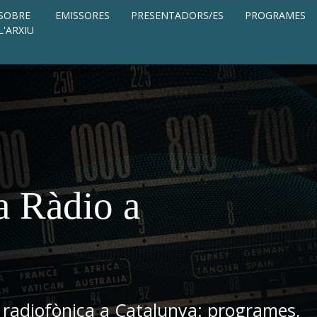
SOBRE
EMISSORES
PRESENTADORS/ES
PROGRAMES
L'ARXIU
a Ràdio a
 radiofònica a Catalunya: programes,