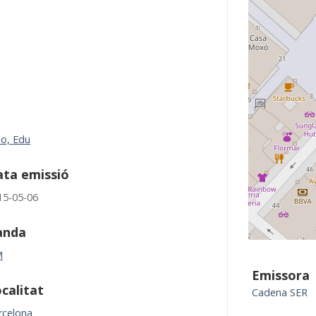
lo, Edu
ta emissió
15-05-06
anda
M
Emissora
calitat
Cadena SER
rcelona