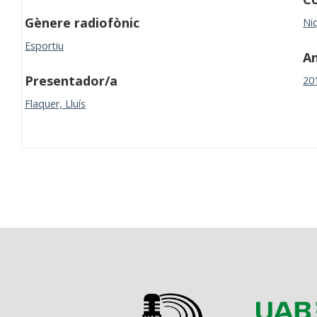
Gènere radiofònic
Niq
Esportiu
A
Presentador/a
20
Flaquer, Lluís