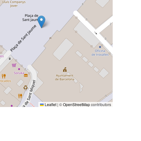
Leaflet
|
©
OpenStreetMap
contributors