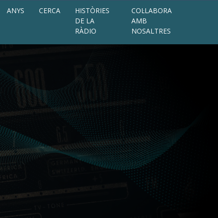
ANYS
CERCA
HISTÒRIES
COL·LABORA
DE LA
AMB
RÀDIO
NOSALTRES