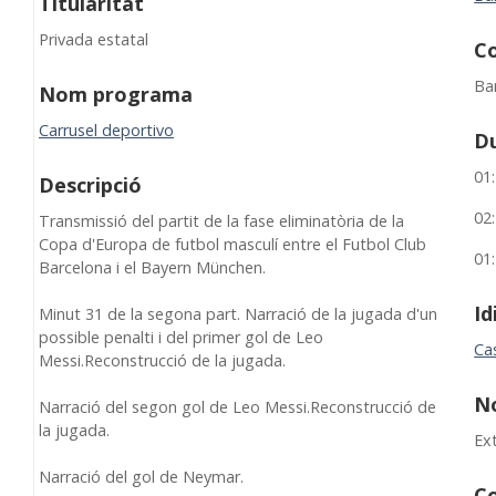
Titularitat
Privada estatal
C
Ba
Nom programa
Carrusel deportivo
D
01
Descripció
02
Transmissió del partit de la fase eliminatòria de la
Copa d'Europa de futbol masculí entre el Futbol Club
01
Barcelona i el Bayern München.
I
Minut 31 de la segona part. Narració de la jugada d'un
possible penalti i del primer gol de Leo
Cas
Messi.Reconstrucció de la jugada.
N
Narració del segon gol de Leo Messi.Reconstrucció de
la jugada.
Ex
Narració del gol de Neymar.
Co