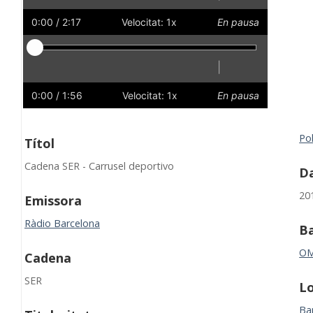
Reprodueix
Reinicia
Endarrere
Endavant
Ràpid
Lent
Preferències
Volum
0:00
/ 2:17
Velocitat: 1x
En pausa
Reproductor
|
Reprodueix
Reinicia
Endarrere
Endavant
Ràpid
Lent
Preferències
Volum
0:00
/ 1:56
Velocitat: 1x
En pausa
Po
Títol
Cadena SER - Carrusel deportivo
Da
20
Emissora
Ràdio Barcelona
B
O
Cadena
SER
Lo
Ba