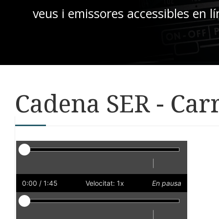
veus i emissores accessibles en lí
Cadena SER - Car
Reproductor
|
Reprodueix
Reinicia
Endarrere
Endavant
Ràpid
Lent
Preferències
Volum
0:00
/ 1:45
Velocitat: 1x
En pausa
Reproductor
|