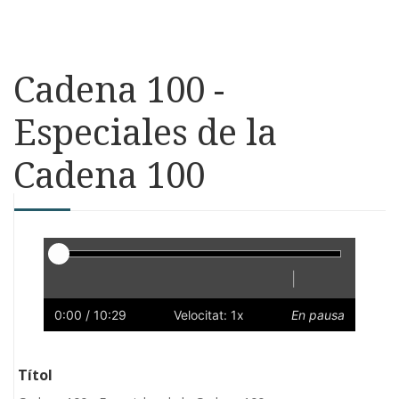
Cadena 100 -
Especiales de la
Cadena 100
Reproductor
|
Reprodueix
Reinicia
Endarrere
Endavant
Ràpid
Lent
Preferències
Volum
0:00
/ 10:29
Velocitat: 1x
En pausa
Títol