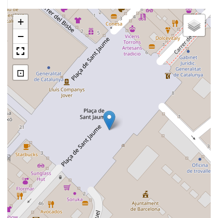
+
−
⊡