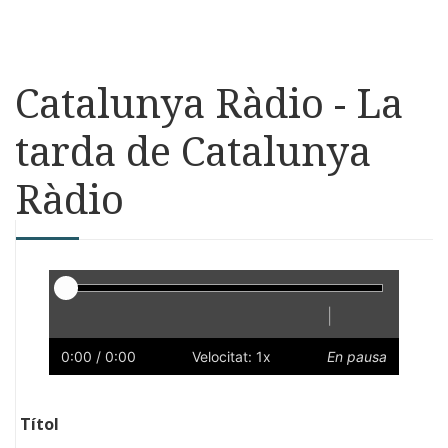
Catalunya Ràdio - La
tarda de Catalunya
Ràdio
Reproductor
|
Reprodueix
Reinicia
Endarrere
Endavant
Ràpid
Lent
Preferències
Volum
0:00
/ 0:00
Velocitat: 1x
En pausa
Títol