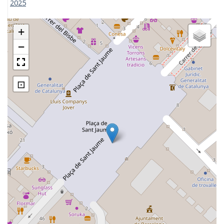
2025
+
−
⊡