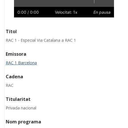
|
Reprodueix
Reinicia
Endarrere
Endavant
Ràpid
Lent
Preferències
Volum
0:00
/ 0:00
Velocitat: 1x
En pausa
Títol
RAC 1 - Especial Via Catalana a RAC 1
Emissora
RAC 1 Barcelona
Cadena
RAC
Titularitat
Privada nacional
Nom programa