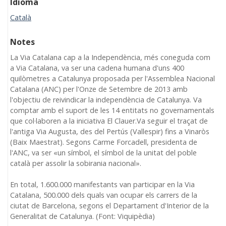
Idioma
Català
Notes
La Via Catalana cap a la Independència, més coneguda com
a Via Catalana, va ser una cadena humana d'uns 400
quilòmetres a Catalunya proposada per l'Assemblea Nacional
Catalana (ANC) per l'Onze de Setembre de 2013 amb
l'objectiu de reivindicar la independència de Catalunya. Va
comptar amb el suport de les 14 entitats no governamentals
que col·laboren a la iniciativa El Clauer.Va seguir el traçat de
l'antiga Via Augusta, des del Pertús (Vallespir) fins a Vinaròs
(Baix Maestrat). Segons Carme Forcadell, presidenta de
l'ANC, va ser «un símbol, el símbol de la unitat del poble
català per assolir la sobirania nacional».
En total, 1.600.000 manifestants van participar en la Via
Catalana, 500.000 dels quals van ocupar els carrers de la
ciutat de Barcelona, segons el Departament d'Interior de la
Generalitat de Catalunya. (Font: Viquipèdia)