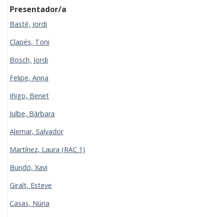
Presentador/a
Basté, Jordi
Clapés, Toni
Bosch, Jordi
Felipe, Anna
Iñigo, Benet
Julbe, Bàrbara
Alemar, Salvador
Martínez, Laura (RAC 1)
Bundó, Xavi
Giralt, Esteve
Casas, Núria