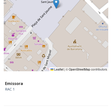
Leaflet
|
©
OpenStreetMap
contributors
Emissora
RAC 1