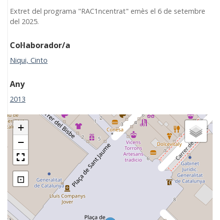
Extret del programa "RAC1ncentrat" emès el 6 de setembre
del 2025.
Col·laborador/a
Niqui, Cinto
Any
2013
+
−
⊡