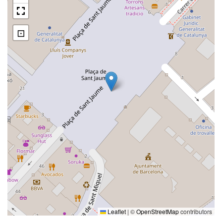
⊡
Leaflet
|
©
OpenStreetMap
contributors