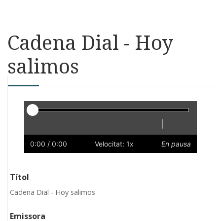
Cadena Dial - Hoy
salimos
Reproductor
|
Reprodueix
Reinicia
Endarrere
Endavant
Ràpid
Lent
Preferències
Volum
0:00
/ 0:00
Velocitat: 1x
En pausa
Títol
Cadena Dial - Hoy salimos
Emissora