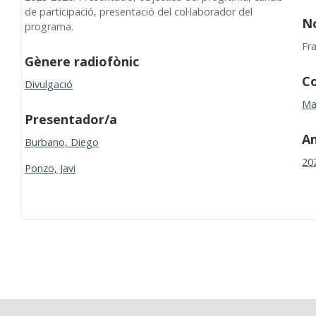
de participació, presentació del col·laborador del
N
programa.
Fr
Gènere radiofònic
Co
Divulgació
Ma
Presentador/a
A
Burbano, Diego
20
Ponzo, Javi