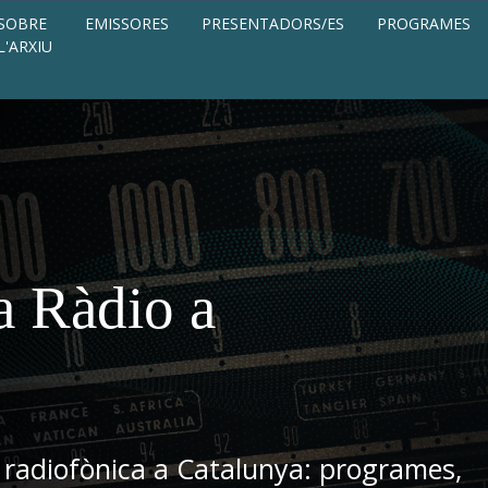
SOBRE
EMISSORES
PRESENTADORS/ES
PROGRAMES
L'ARXIU
a Ràdio a
 radiofònica a Catalunya: programes,