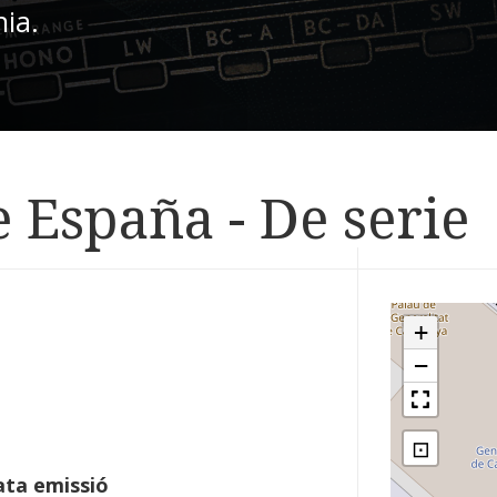
nia.
 España - De serie
+
−
⊡
ta emissió