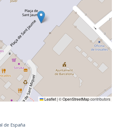
Leaflet
|
©
OpenStreetMap
contributors
al de España