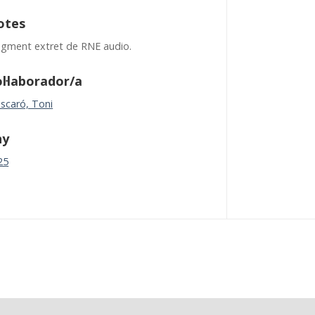
otes
agment extret de RNE audio.
l·laborador/a
scaró, Toni
ny
25