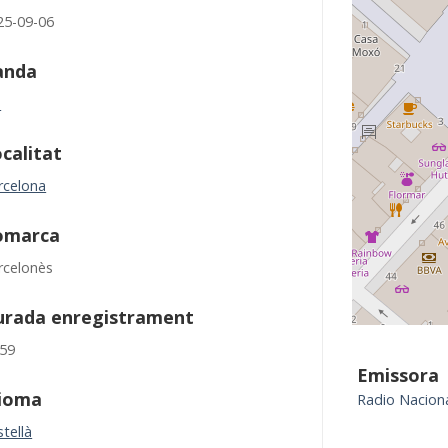
25-09-06
anda
M
calitat
rcelona
omarca
rcelonès
urada enregistrament
:59
Emissora
dioma
Radio Nacion
tellà