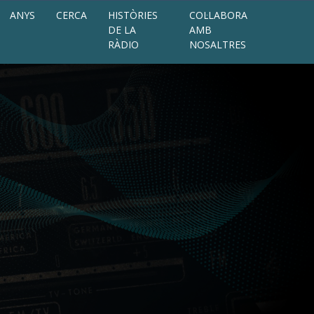
ANYS
CERCA
HISTÒRIES
COL·LABORA
DE LA
AMB
RÀDIO
NOSALTRES