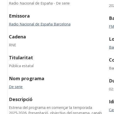
Radio Nacional de España - De serie
20
Emissora
B
Radio Nacional de España Barcelona
F
Cadena
Lo
RNE
Ba
Titularitat
C
Pública estatal
Ba
Nom programa
D
De serie
02
Descripció
I
Estrena del programa en començar la temporada
Cas
2025-2026. Presentació, objectius del programa, canals