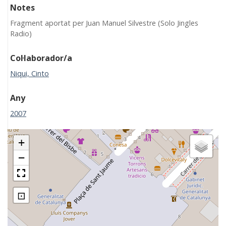
Notes
Fragment aportat per Juan Manuel Silvestre (Solo Jingles
Radio)
Col·laborador/a
Niqui, Cinto
Any
2007
+
−
⊡