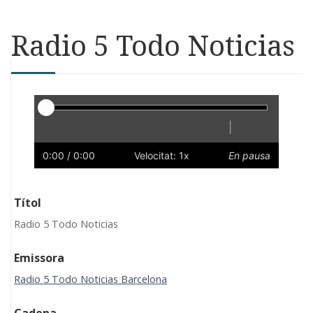
Radio 5 Todo Noticias
Reproductor
|
Reprodueix
Reinicia
Endarrere
Endavant
Ràpid
Lent
Preferències
Volum
0:00
/ 0:00
Velocitat: 1x
En pausa
Títol
Radio 5 Todo Noticias
Emissora
Radio 5 Todo Noticias Barcelona