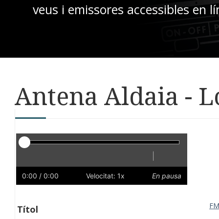
veus i emissores accessibles en lí
Antena Aldaia - 
Reproductor
|
Reprodueix
Reinicia
Endarrere
Endavant
Ràpid
Lent
Preferències
Volum
0:00
/ 0:00
Velocitat: 1x
En pausa
F
Títol