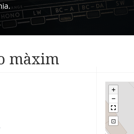
nia.
Lo màxim
+
−
⊡
M