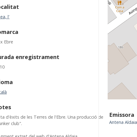
calitat
ea, l'
omarca
ix Ebre
urada enregistrament
:10
dioma
talà
otes
Emissora
sta d'èxits de les Terres de l'Ebre. Una producció de
Antena Aldai
nker club".
agment extret del web d'Antena Aldaia.