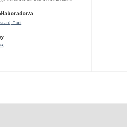
l·laborador/a
scaró, Toni
ny
25