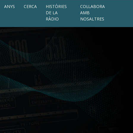
ANYS
CERCA
HISTÒRIES
COL·LABORA
DE LA
AMB
RÀDIO
NOSALTRES