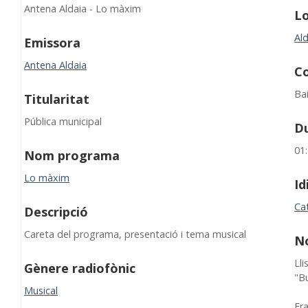
Antena Aldaia - Lo màxim
Lo
Ald
Emissora
Antena Aldaia
C
Ba
Titularitat
Pública municipal
D
01
Nom programa
Lo màxim
I
Ca
Descripció
Careta del programa, presentació i tema musical
N
Lli
Gènere radiofònic
"Bu
Musical
Fr