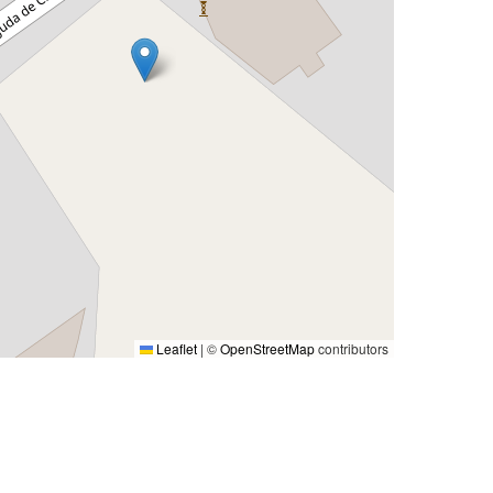
Leaflet
|
©
OpenStreetMap
contributors
a