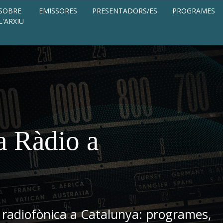
SOBRE
EMISSORES
PRESENTADORS/ES
PROGRAMES
L'ARXIU
a Ràdio a
 radiofònica a Catalunya: programes,