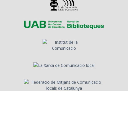
Sobre l'Arxiu
Emissores
Presentadors/es
Programes