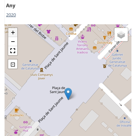
Any
2020
+
−
⊡