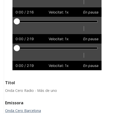
|
Reprodueix
Reinicia
Endarrere
Endavant
Ràpid
Lent
Preferències
Volum
0:00
/ 2:16
Velocitat: 1x
En pausa
Reproductor
|
Reprodueix
Reinicia
Endarrere
Endavant
Ràpid
Lent
Preferències
Volum
0:00
/ 2:19
Velocitat: 1x
En pausa
Reproductor
|
Reprodueix
Reinicia
Endarrere
Endavant
Ràpid
Lent
Preferències
Volum
0:00
/ 2:19
Velocitat: 1x
En pausa
Títol
Onda Cero Radio - Más de uno
Emissora
Onda Cero Barcelona