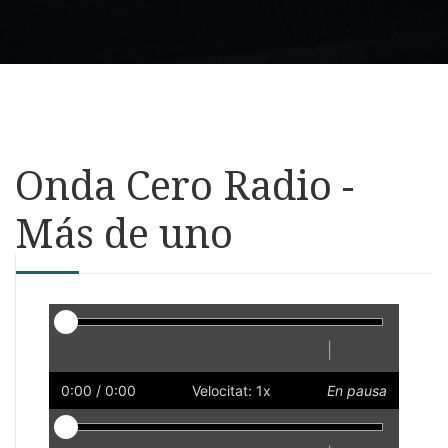
Onda Cero Radio -
Más de uno
Reproductor
|
Reprodueix
Reinicia
Endarrere
Endavant
Ràpid
Lent
Preferències
Volum
0:00
/ 0:00
Velocitat: 1x
En pausa
Reproductor