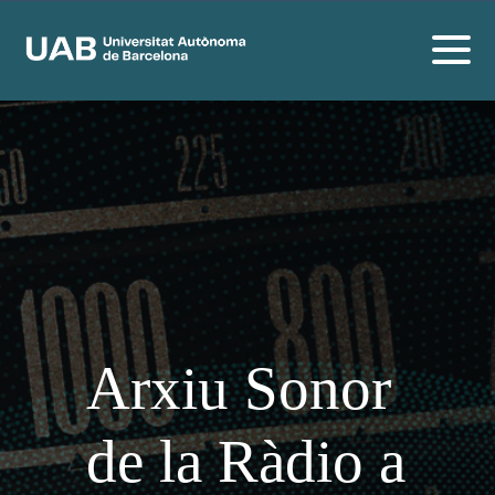
Arxiu Sonor
de la Ràdio a