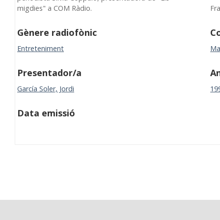
migdies" a COM Ràdio.
Fr
Gènere radiofònic
Co
Entreteniment
Ma
Presentador/a
A
García Soler, Jordi
19
Data emissió