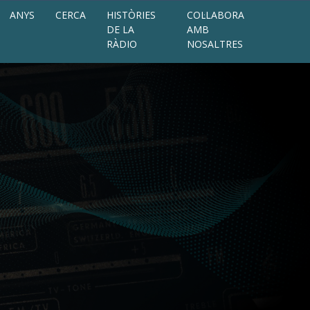
ANYS
CERCA
HISTÒRIES
COL·LABORA
DE LA
AMB
RÀDIO
NOSALTRES