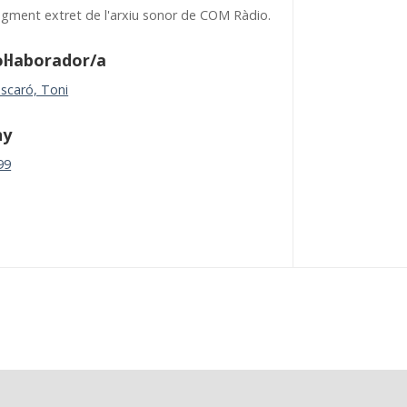
agment extret de l'arxiu sonor de COM Ràdio.
l·laborador/a
scaró, Toni
ny
99