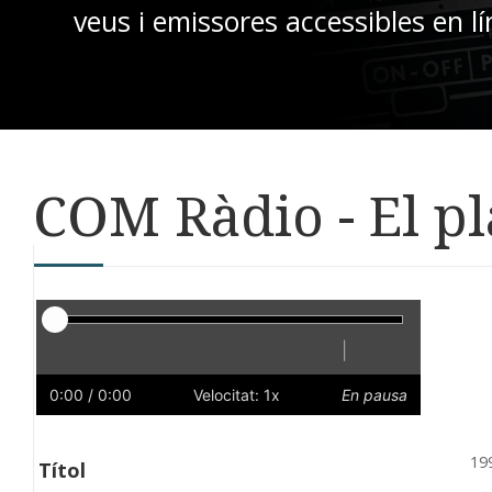
veus i emissores accessibles en lí
COM Ràdio - El pl
Reproductor
|
Reprodueix
Reinicia
Endarrere
Endavant
Ràpid
Lent
Preferències
Volum
0:00
/ 0:00
Velocitat: 1x
En pausa
19
Títol