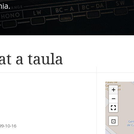
nia.
at a taula
+
−
⊡
99-10-16