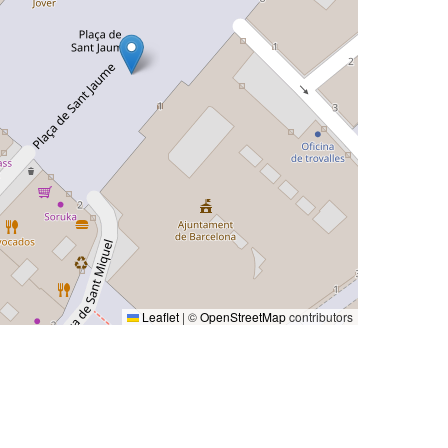
Leaflet
|
©
OpenStreetMap
contributors