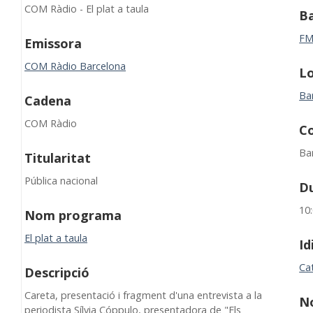
COM Ràdio - El plat a taula
B
F
Emissora
COM Ràdio Barcelona
Lo
Ba
Cadena
COM Ràdio
C
Ba
Titularitat
Pública nacional
D
10
Nom programa
El plat a taula
I
Ca
Descripció
Careta, presentació i fragment d'una entrevista a la
N
periodista Sílvia Cóppulo, presentadora de "Els