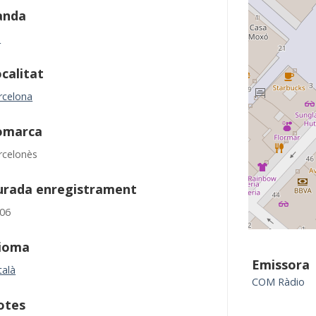
anda
M
calitat
rcelona
omarca
rcelonès
urada enregistrament
:06
dioma
Emissora
talà
COM Ràdio
otes