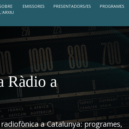
SOBRE
EMISSORES
PRESENTADORS/ES
PROGRAMES
L'ARXIU
a Ràdio a
 radiofònica a Catalunya: programes,