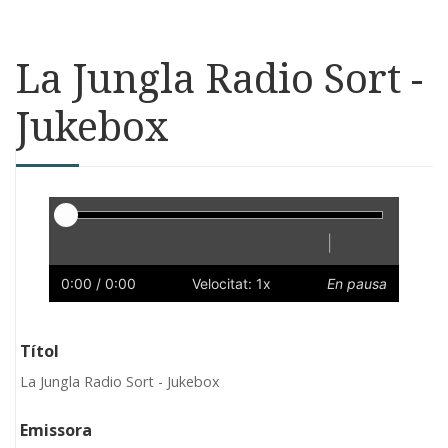
La Jungla Radio Sort -
Jukebox
Reproductor
|
Reprodueix
Reinicia
Endarrere
Endavant
Ràpid
Lent
Preferències
Volum
0:00
/ 0:00
Velocitat: 1x
En pausa
Títol
La Jungla Radio Sort - Jukebox
Emissora