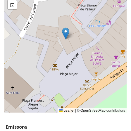
⊡
Leaflet
|
©
OpenStreetMap
contributors
Emissora