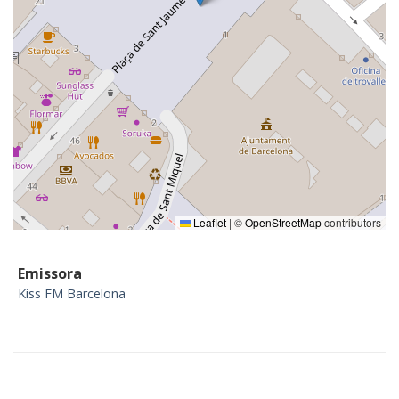
Leaflet
|
©
OpenStreetMap
contributors
Emissora
Kiss FM Barcelona