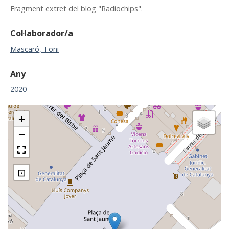
Fragment extret del blog "Radiochips".
Col·laborador/a
Mascaró, Toni
Any
2020
+
−
⊡