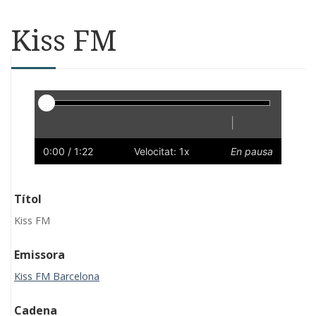
Kiss FM
Reproductor
|
Reprodueix
Reinicia
Endarrere
Endavant
Ràpid
Lent
Preferències
Volum
0:00
/ 1:22
Velocitat: 1x
En pausa
Títol
Kiss FM
Emissora
Kiss FM Barcelona
Cadena