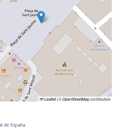
Leaflet
|
©
OpenStreetMap
contributors
al de España