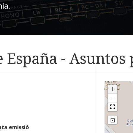
nia.
e España - Asuntos 
+
−
⊡
ta emissió