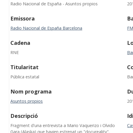
Radio Nacional de España - Asuntos propios
20
Emissora
B
Radio Nacional de España Barcelona
F
Cadena
Lo
RNE
Ba
Titularitat
C
Pública estatal
Ba
Nom programa
D
Asuntos propios
20
Descripció
I
Fragment d'una entrevista a Mario Vaquerizo i Olvido
Cas
Gara (Alaska) que havien estrenat un "docureality".