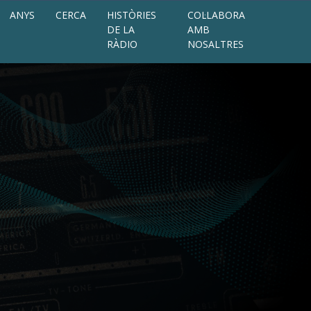
ANYS
CERCA
HISTÒRIES
COL·LABORA
DE LA
AMB
RÀDIO
NOSALTRES