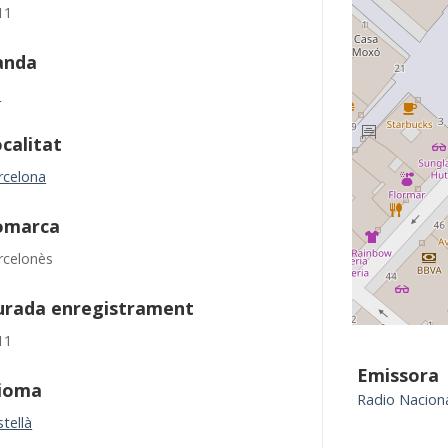
11
anda
M
calitat
rcelona
omarca
rcelonès
urada enregistrament
11
Emissora
dioma
Radio Nacion
tellà