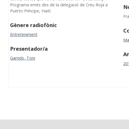
Programa emès des de la delegació de Creu Roja a
N
Puerto Príncipe, Haití.
Fr
Gènere radiofònic
Co
Entreteniment
Ma
Presentador/a
A
Garrido, Toni
20