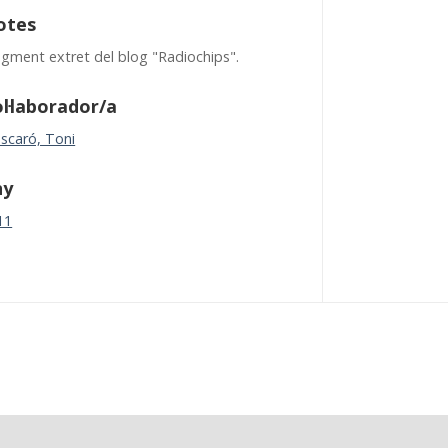
otes
agment extret del blog "Radiochips".
l·laborador/a
scaró, Toni
ny
11