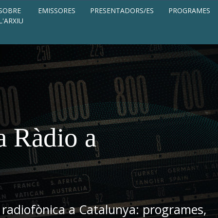
SOBRE
EMISSORES
PRESENTADORS/ES
PROGRAMES
L'ARXIU
a Ràdio a
 radiofònica a Catalunya: programes,