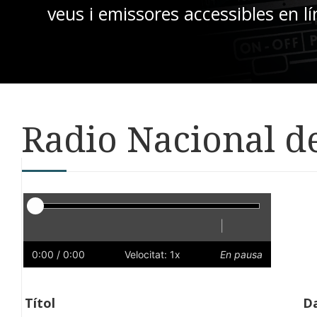
veus i emissores accessibles en lí
Radio Nacional d
Reproductor
|
Reprodueix
Reinicia
Endarrere
Endavant
Ràpid
Lent
Preferències
Volum
0:00
/ 0:00
Velocitat: 1x
En pausa
Títol
Da