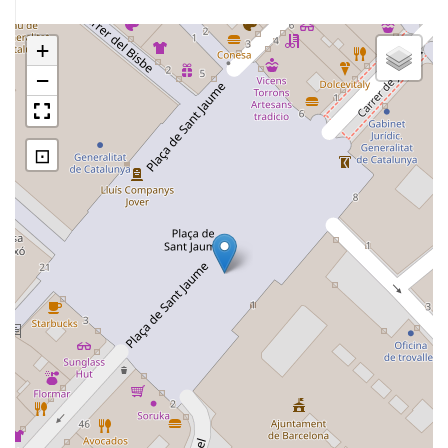
+
−
⊡