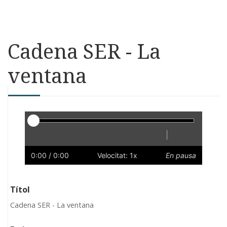
Cadena SER - La
ventana
Reproductor
|
Reprodueix
Reinicia
Endarrere
Endavant
Ràpid
Lent
Preferències
Volum
0:00
/ 0:00
Velocitat: 1x
En pausa
Títol
Cadena SER - La ventana