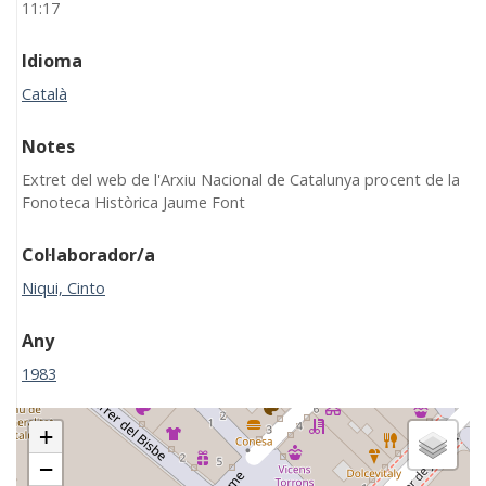
11:17
Idioma
Català
Notes
Extret del web de l'Arxiu Nacional de Catalunya procent de la
Fonoteca Històrica Jaume Font
Col·laborador/a
Niqui, Cinto
Any
1983
+
−