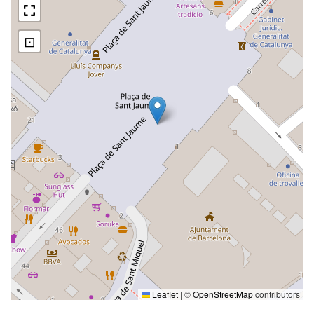
⊡
Leaflet
|
©
OpenStreetMap
contributors