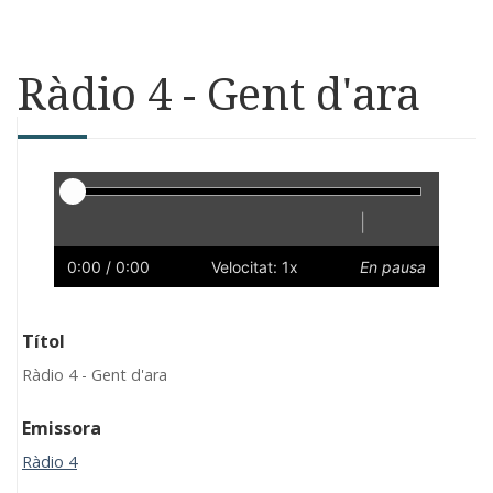
Ràdio 4 - Gent d'ara
Reproductor
|
Reprodueix
Reinicia
Endarrere
Endavant
Ràpid
Lent
Preferències
Volum
0:00
/ 0:00
Velocitat: 1x
En pausa
Títol
Ràdio 4 - Gent d'ara
Emissora
Ràdio 4