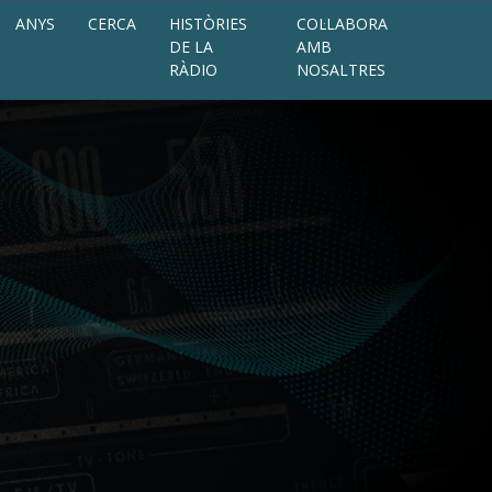
ANYS
CERCA
HISTÒRIES
COL·LABORA
DE LA
AMB
RÀDIO
NOSALTRES