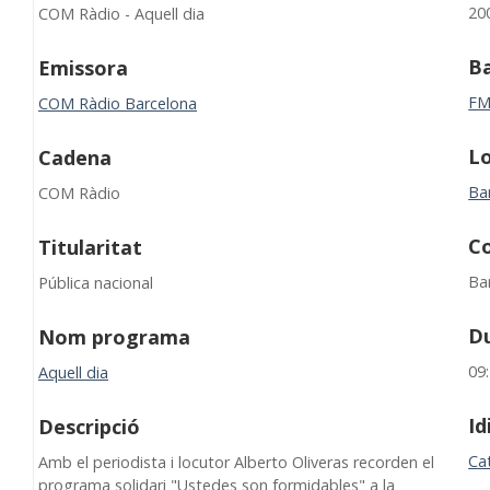
20
COM Ràdio - Aquell dia
B
Emissora
F
COM Ràdio Barcelona
Lo
Cadena
Ba
COM Ràdio
C
Titularitat
Ba
Pública nacional
D
Nom programa
09
Aquell dia
I
Descripció
Ca
Amb el periodista i locutor Alberto Oliveras recorden el
programa solidari "Ustedes son formidables" a la