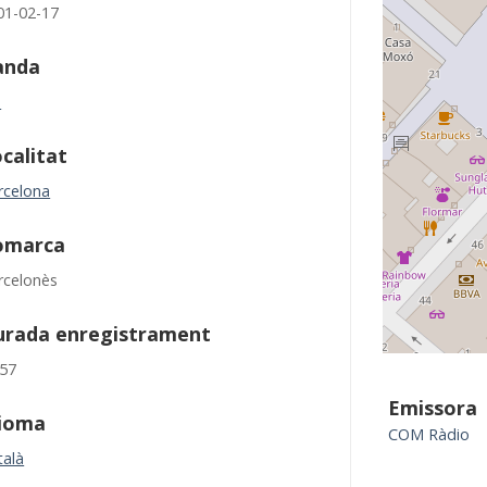
01-02-17
anda
M
calitat
rcelona
omarca
rcelonès
urada enregistrament
:57
Emissora
dioma
COM Ràdio
talà