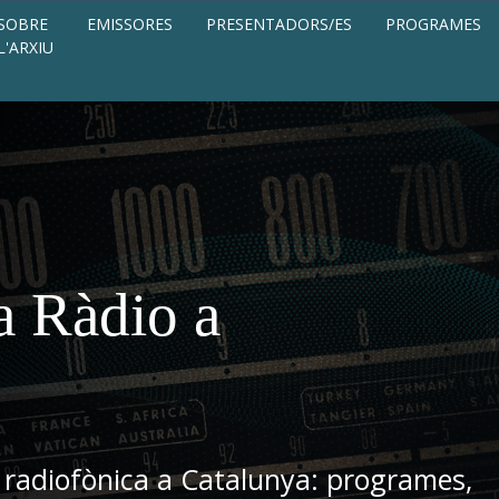
SOBRE
EMISSORES
PRESENTADORS/ES
PROGRAMES
L'ARXIU
a Ràdio a
 radiofònica a Catalunya: programes,