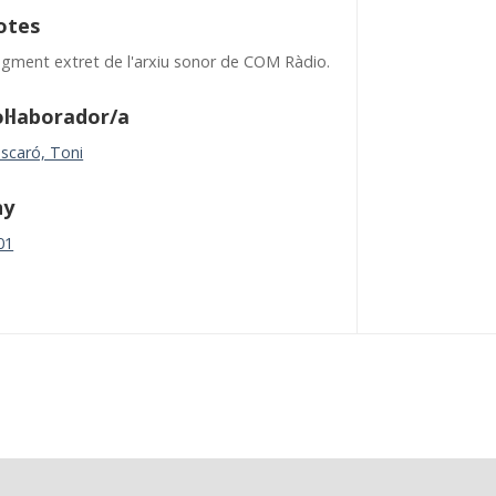
otes
agment extret de l'arxiu sonor de COM Ràdio.
l·laborador/a
scaró, Toni
ny
01