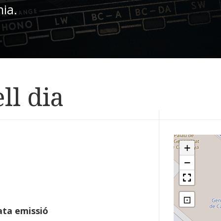
nia.
ll dia
+
−
⊡
ta emissió