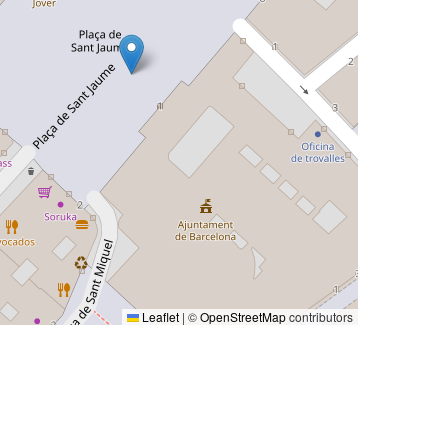
Leaflet
|
©
OpenStreetMap
contributors