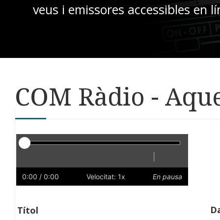
veus i emissores accessibles en lí
COM Ràdio - Aque
Reproductor
|
Reprodueix
Reinicia
Endarrere
Endavant
Ràpid
Lent
Preferències
Volum
0:00
/ 0:00
Velocitat: 1x
En pausa
Da
Títol