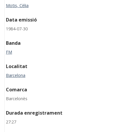
Motis, Cèlia
Data emissió
1984-07-30
Banda
FM
Localitat
Barcelona
Comarca
Barcelonès
Durada enregistrament
27:27