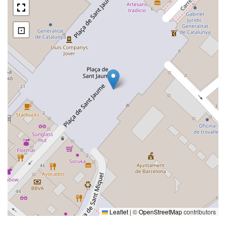
⊡
Leaflet
|
©
OpenStreetMap
contributors