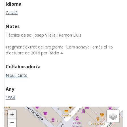
Idioma
Català
Notes
Tècnics de so: Josep Vilella i Ramon Lluís
Fragment extret del programa "Com sonava" emès el 15
d'octubre de 2016 per Ràdio 4.
Col·laborador/a
Niqui, Cinto
Any
1984
+
−