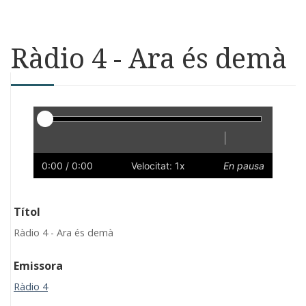
Ràdio 4 - Ara és demà
Reproductor
|
Reprodueix
Reinicia
Endarrere
Endavant
Ràpid
Lent
Preferències
Volum
0:00
/ 0:00
Velocitat: 1x
En pausa
Títol
Ràdio 4 - Ara és demà
Emissora
Ràdio 4