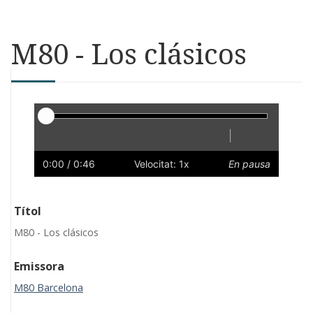
M80 - Los clásicos
Reproductor
|
Reprodueix
Reinicia
Endarrere
Endavant
Ràpid
Lent
Preferències
Volum
0:00
/ 0:46
Velocitat: 1x
En pausa
Títol
M80 - Los clásicos
Emissora
M80 Barcelona