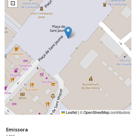
⊡
Leaflet
|
©
OpenStreetMap
contributors
Emissora