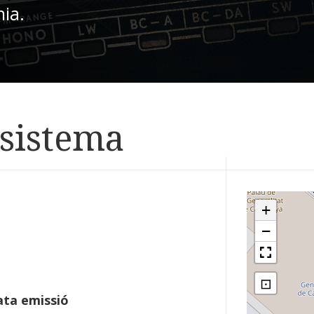
nia.
 sistema
+
−
⊡
ta emissió