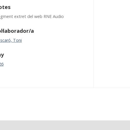
otes
agment extret del web RNE Audio
l·laborador/a
scaró, Toni
ny
26