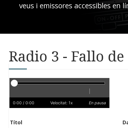
veus i emissores accessibles en lí
Radio 3 - Fallo de
Reproductor
|
Reprodueix
Reinicia
Endarrere
Endavant
Ràpid
Lent
Preferències
Volum
0:00
/ 0:00
Velocitat: 1x
En pausa
Títol
Da