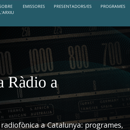
SOBRE
EMISSORES
PRESENTADORS/ES
PROGRAMES
L'ARXIU
a Ràdio a
 radiofònica a Catalunya: programes,