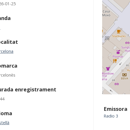
26-01-25
anda
M
calitat
rcelona
omarca
rcelonès
urada enregistrament
:44
Emissora
dioma
Radio 3
tellà