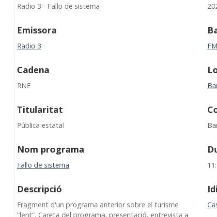
Radio 3 - Fallo de sistema
20
Emissora
B
Radio 3
F
Cadena
Lo
RNE
Ba
Titularitat
C
Pública estatal
Ba
Nom programa
D
Fallo de sistema
11
Descripció
I
Fragment d'un programa anterior sobre el turisme
Cas
"lent". Careta del programa, presentació, entrevista a