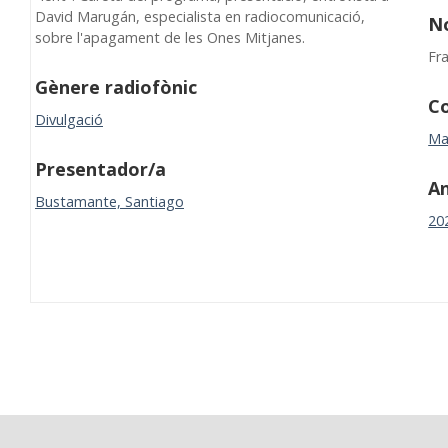
David Marugán, especialista en radiocomunicació,
N
sobre l'apagament de les Ones Mitjanes.
Fr
Gènere radiofònic
Co
Divulgació
Ma
Presentador/a
A
Bustamante, Santiago
20