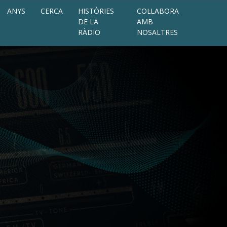
ANYS
CERCA
HISTÒRIES
COL·LABORA
DE LA
AMB
RÀDIO
NOSALTRES