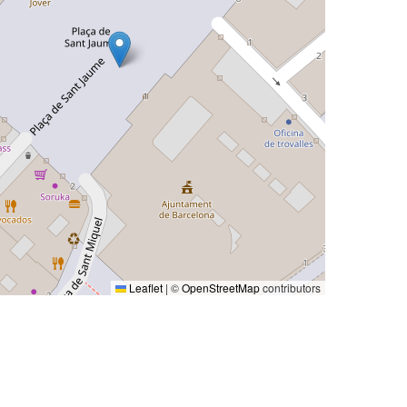
Leaflet
|
©
OpenStreetMap
contributors