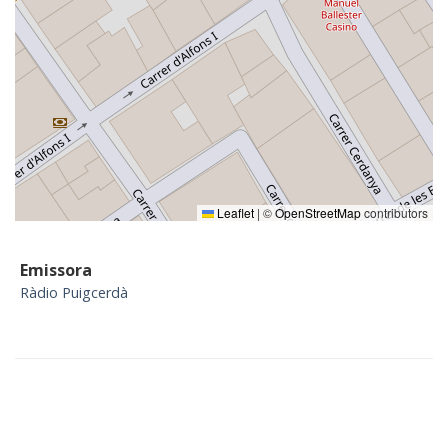
Leaflet
|
©
OpenStreetMap
contributors
Emissora
Ràdio Puigcerdà