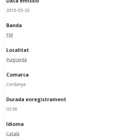
Data emissió
2016-05-20
Banda
FM
Localitat
Puigcerdà
Comarca
Cerdanya
Durada enregistrament
03:56
Idioma
Català