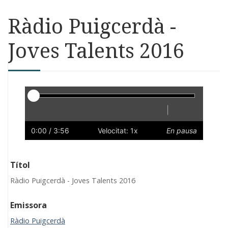
Ràdio Puigcerdà -
Joves Talents 2016
Reproductor
|
Reprodueix
Reinicia
Endarrere
Endavant
Ràpid
Lent
Preferències
Volum
0:00
/ 3:56
Velocitat: 1x
En pausa
Títol
Ràdio Puigcerdà - Joves Talents 2016
Emissora
Ràdio Puigcerdà