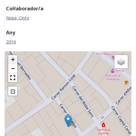
Col·laborador/a
Niqui, Cinto
Any
2016
+
−
⊡