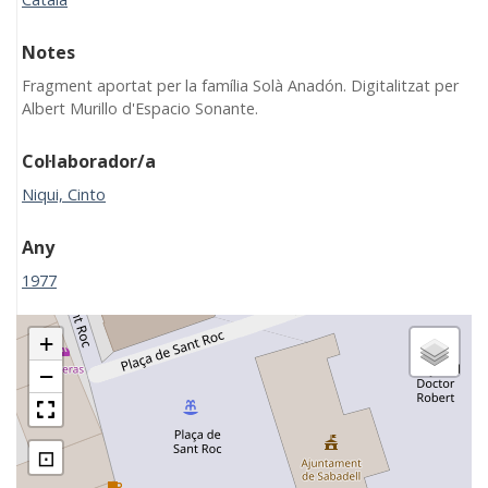
Notes
Fragment aportat per la família Solà Anadón. Digitalitzat per
Albert Murillo d'Espacio Sonante.
Col·laborador/a
Niqui, Cinto
Any
1977
+
−
⊡