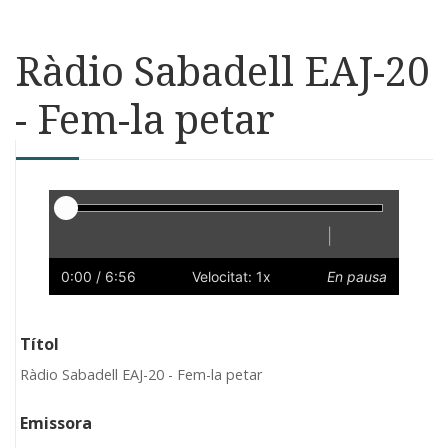
Ràdio Sabadell EAJ-20
- Fem-la petar
Reproductor
|
Reprodueix
Reinicia
Endarrere
Endavant
Ràpid
Lent
Preferències
Volum
0:00
/ 6:56
Velocitat: 1x
En pausa
Títol
Ràdio Sabadell EAJ-20 - Fem-la petar
Emissora