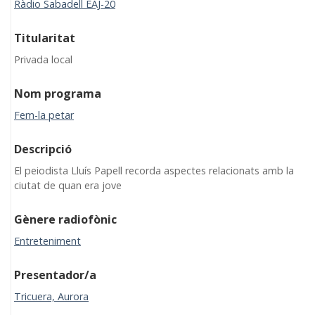
Ràdio Sabadell EAJ-20
Titularitat
Privada local
Nom programa
Fem-la petar
Descripció
El peiodista Lluís Papell recorda aspectes relacionats amb la
ciutat de quan era jove
Gènere radiofònic
Entreteniment
Presentador/a
Tricuera, Aurora