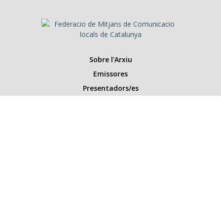
Sobre l'Arxiu
Emissores
Presentadors/es
Programes
Anys
Cerca
Històries de la ràdio
Col·labora amb nosaltres