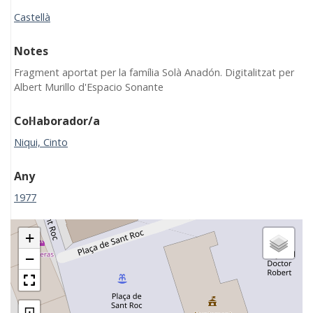
Castellà
Notes
Fragment aportat per la família Solà Anadón. Digitalitzat per
Albert Murillo d'Espacio Sonante
Col·laborador/a
Niqui, Cinto
Any
1977
+
−
⊡