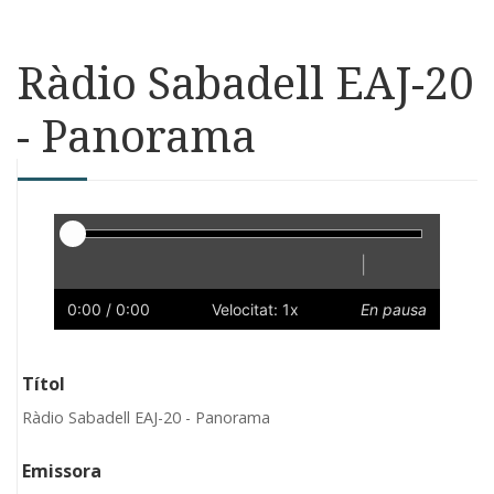
Ràdio Sabadell EAJ-20
- Panorama
Reproductor
|
Reprodueix
Reinicia
Endarrere
Endavant
Ràpid
Lent
Preferències
Volum
0:00
/ 0:00
Velocitat: 1x
En pausa
Títol
Ràdio Sabadell EAJ-20 - Panorama
Emissora