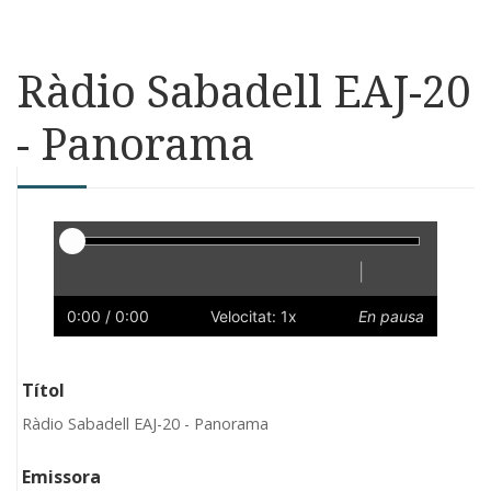
Ràdio Sabadell EAJ-20
- Panorama
Reproductor
|
Reprodueix
Reinicia
Endarrere
Endavant
Ràpid
Lent
Preferències
Volum
0:00
/ 0:00
Velocitat: 1x
En pausa
Títol
Ràdio Sabadell EAJ-20 - Panorama
Emissora