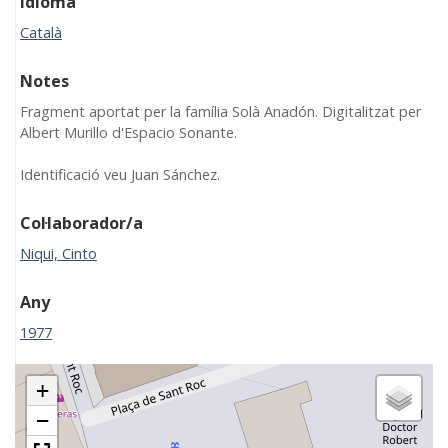
Idioma
Català
Notes
Fragment aportat per la família Solà Anadón. Digitalitzat per
Albert Murillo d'Espacio Sonante.
Identificació veu Juan Sánchez.
Col·laborador/a
Niqui, Cinto
Any
1977
+
−