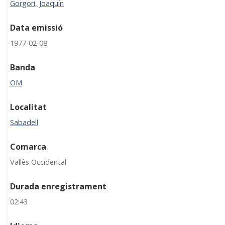
Gorgori, Joaquín
Data emissió
1977-02-08
Banda
OM
Localitat
Sabadell
Comarca
Vallès Occidental
Durada enregistrament
02:43