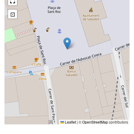
⊡
Leaflet
|
©
OpenStreetMap
contributors