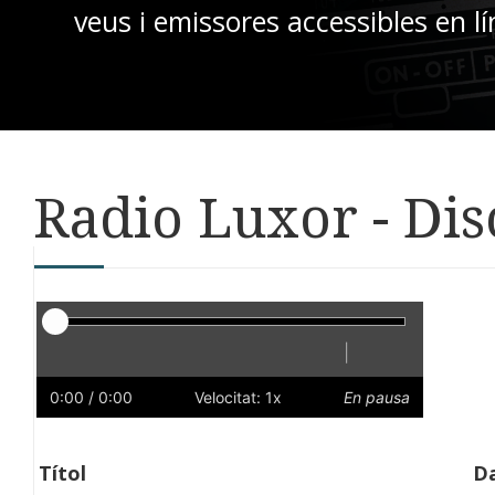
veus i emissores accessibles en lí
Radio Luxor - Di
Reproductor
|
Reprodueix
Reinicia
Endarrere
Endavant
Ràpid
Lent
Preferències
Volum
0:00
/ 0:00
Velocitat: 1x
En pausa
Títol
Da