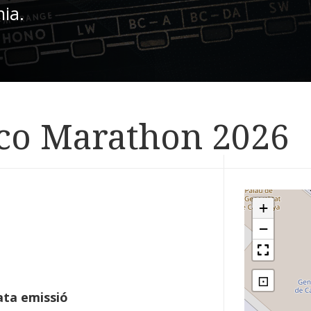
nia.
sco Marathon 2026
+
−
⊡
ta emissió