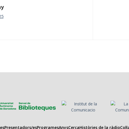
ny
25
es
Presentadors/es
Programes
Anys
Cerca
Històries de la ràdio
Col·