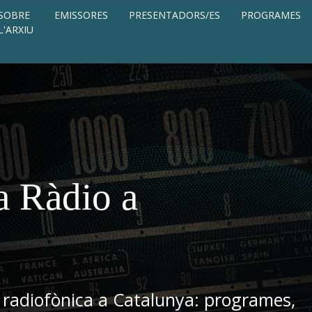
SOBRE
EMISSORES
PRESENTADORS/ES
PROGRAMES
L'ARXIU
a Ràdio a
 radiofònica a Catalunya: programes,