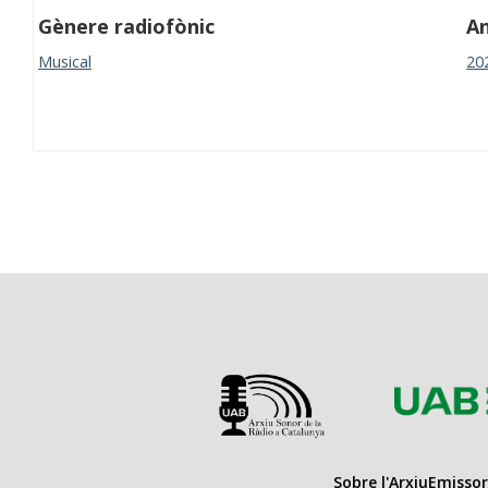
Gènere radiofònic
A
Musical
20
Sobre l'Arxiu
Emissor