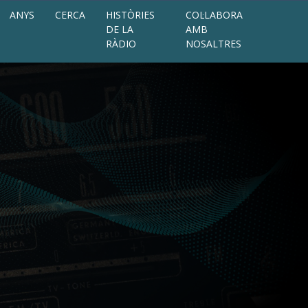
ANYS
CERCA
HISTÒRIES
COL·LABORA
DE LA
AMB
RÀDIO
NOSALTRES