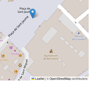
Leaflet
|
©
OpenStreetMap
contributors