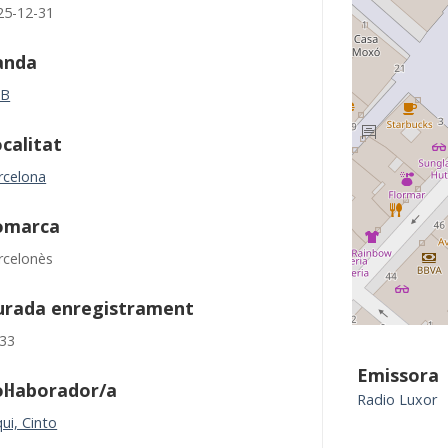
25-12-31
anda
AB
calitat
rcelona
omarca
rcelonès
urada enregistrament
:33
Emissora
l·laborador/a
Radio Luxor
ui, Cinto