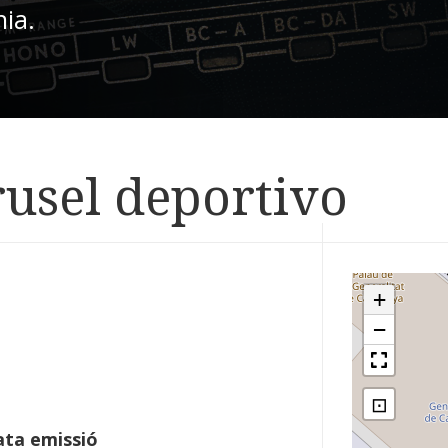
nia.
rusel deportivo
+
−
⊡
ta emissió