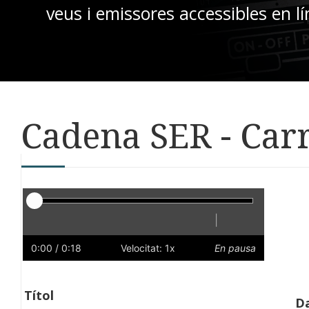
veus i emissores accessibles en lí
Cadena SER - Car
Reproductor
|
Reprodueix
Reinicia
Endarrere
Endavant
Ràpid
Lent
Preferències
Volum
0:00
/ 0:18
Velocitat: 1x
En pausa
Títol
Da