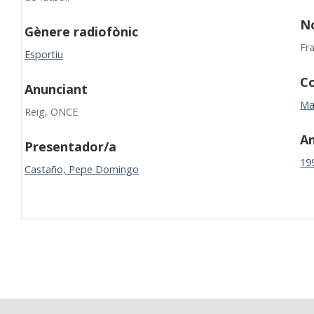
N
Gènere radiofònic
Fr
Esportiu
Co
Anunciant
Ma
Reig, ONCE
A
Presentador/a
19
Castaño, Pepe Domingo