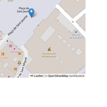
Leaflet
|
©
OpenStreetMap
contributors