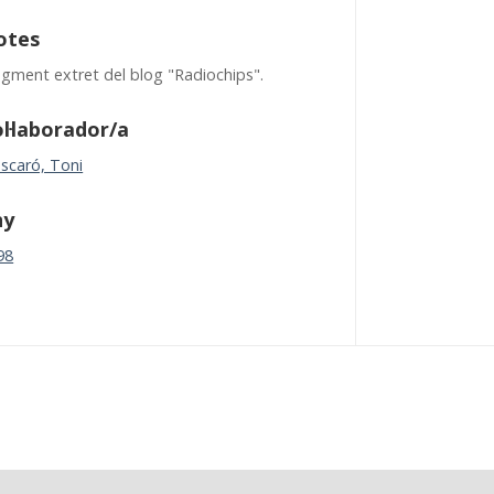
otes
agment extret del blog "Radiochips".
l·laborador/a
scaró, Toni
ny
98