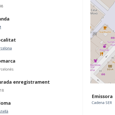
98
anda
M
calitat
rcelona
omarca
rcelonès
urada enregistrament
:18
Emissora
dioma
Cadena SER
tellà