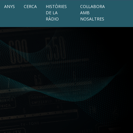
ANYS
CERCA
HISTÒRIES
COL·LABORA
DE LA
AMB
RÀDIO
NOSALTRES