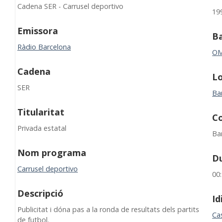
Cadena SER - Carrusel deportivo
19
Emissora
B
Ràdio Barcelona
O
Cadena
Lo
SER
Ba
Titularitat
C
Privada estatal
Ba
Nom programa
D
Carrusel deportivo
00
Descripció
I
Publicitat i dóna pas a la ronda de resultats dels partits
Cas
de futbol.