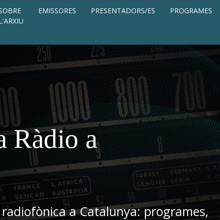
SOBRE
EMISSORES
PRESENTADORS/ES
PROGRAMES
L'ARXIU
a Ràdio a
 radiofònica a Catalunya: programes,