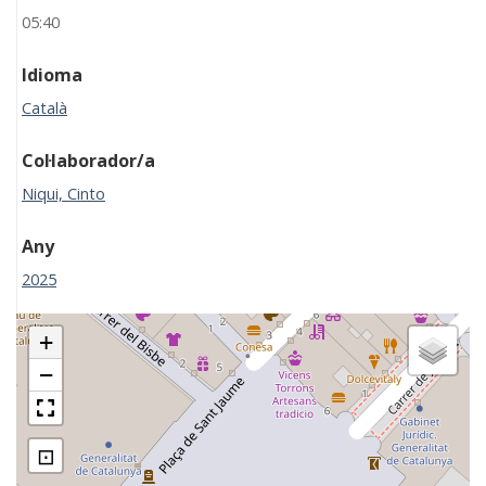
05:40
Idioma
Català
Col·laborador/a
Niqui, Cinto
Any
2025
+
−
⊡