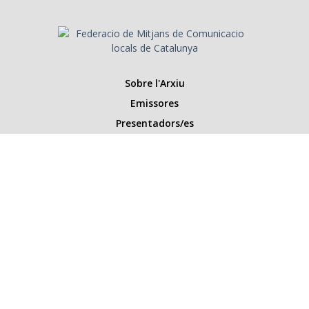
Sobre l'Arxiu
Emissores
Presentadors/es
Programes
Anys
Cerca
Històries de la ràdio
Col·labora amb nosaltres