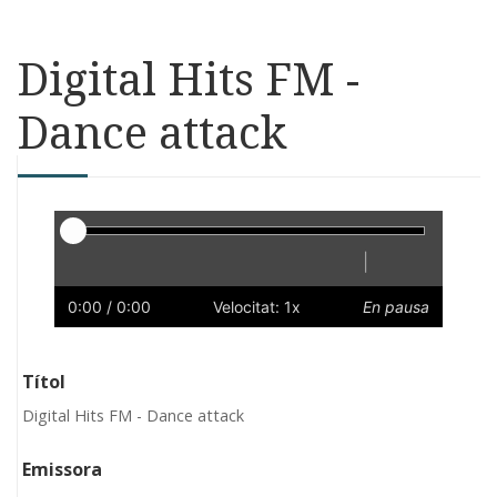
Digital Hits FM -
Dance attack
Reproductor
|
Reprodueix
Reinicia
Endarrere
Endavant
Ràpid
Lent
Preferències
Volum
0:00
/ 0:00
Velocitat: 1x
En pausa
Títol
Digital Hits FM - Dance attack
Emissora