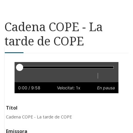
Cadena COPE - La
tarde de COPE
Reproductor
|
Reprodueix
Reinicia
Endarrere
Endavant
Ràpid
Lent
Preferències
Volum
0:00
/ 9:58
Velocitat: 1x
En pausa
Títol
Cadena COPE - La tarde de COPE
Emissora