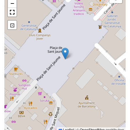
−
⊡
Leaflet
|
©
OpenStreetMap
contributors