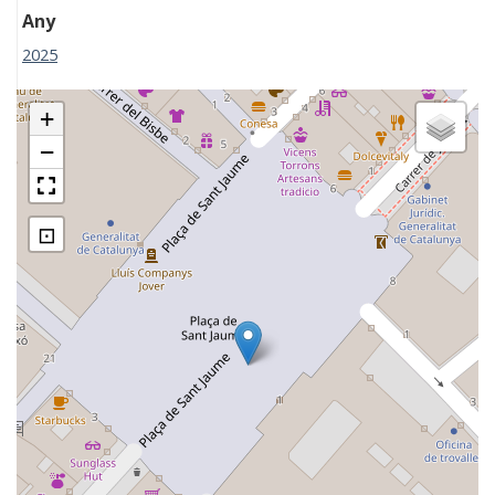
Any
2025
+
−
⊡