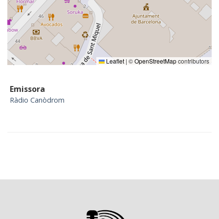
Leaflet
|
©
OpenStreetMap
contributors
Emissora
Ràdio Canòdrom