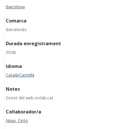
Barcelona
Comarca
Barcelonès
Durada enregistrament
55:06
Idioma
Català/Castellà
Notes
Extret del web xrclab.cat
Col·laborador/a
Niqui, Cinto