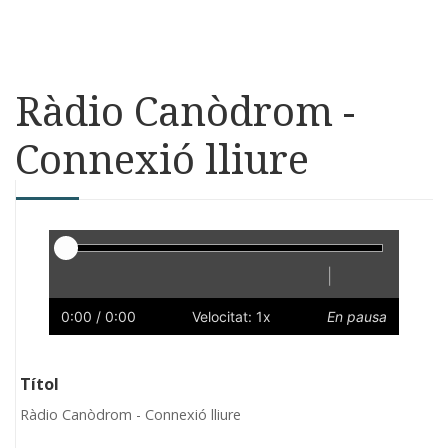
Ràdio Canòdrom -
Connexió lliure
Reproductor
|
Reprodueix
Reinicia
Endarrere
Endavant
Ràpid
Lent
Preferències
Volum
0:00
/ 0:00
Velocitat: 1x
En pausa
Títol
Ràdio Canòdrom - Connexió lliure