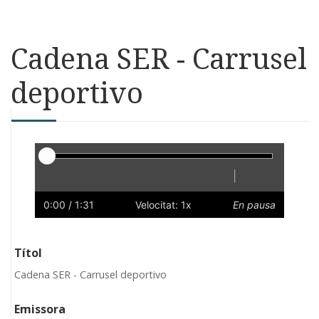
Cadena SER - Carrusel
deportivo
Reproductor
|
Reprodueix
Reinicia
Endarrere
Endavant
Ràpid
Lent
Preferències
Volum
0:00
/ 1:31
Velocitat: 1x
En pausa
Títol
Cadena SER - Carrusel deportivo
Emissora