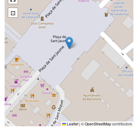
⊡
Leaflet
|
©
OpenStreetMap
contributors