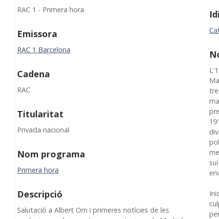
RAC 1 - Primera hora
I
Ca
Emissora
RAC 1 Barcelona
N
L'
Cadena
Ma
RAC
tr
mat
pre
Titularitat
191
Privada nacional
div
po
me
Nom programa
suï
Primera hora
env
Descripció
Ini
cul
Salutació a Albert Om i primeres notícies de les
pe