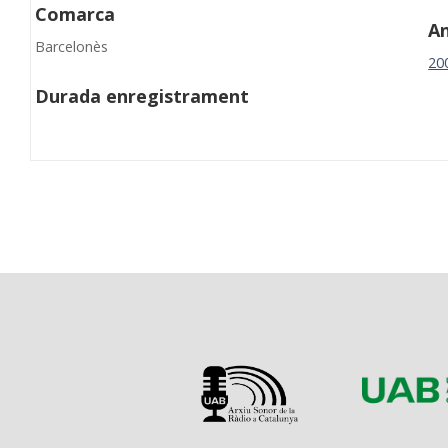
Comarca
A
Barcelonès
20
Durada enregistrament