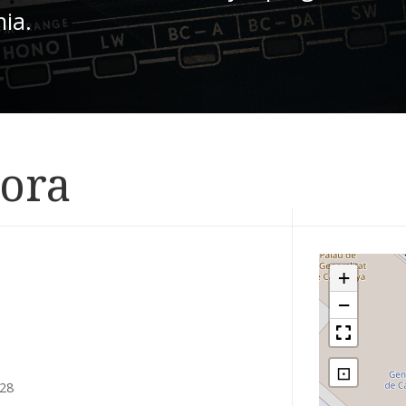
nia.
hora
+
−
⊡
:28