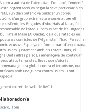
A com a autora de l'atemptat. Tot i això, l'endemà
uesta organització va negar la seva participació en
 fets, i un diari britànic va publicar un correu
ectrònic d'un grup extremista anomenat per ell
eix islàmic, les Brigades d'Abu Hafs al Nasri, fent-
 responsable de l'atac. El comunicat de les Brigades
bu Hafs al Masri (Al Qaida), deia que l'atac és en
posta als conflictes de l'Afganistan, l'Iraq, Palestina i
ixmir. Acusava Espanya de formar part d'una croada
tra l'islam, juntament amb els Estats Units, el
gne Unit i altres països, i amenaçava de continuar
 seus atacs terroristes, llevat que s'aturés
anomenada guerra global contra el terrorisme, que
ntificava amb una guerra contra l'islam. (Font:
quipèdia)
agment extret del web de RAC 1
l·laborador/a
scaró, Toni