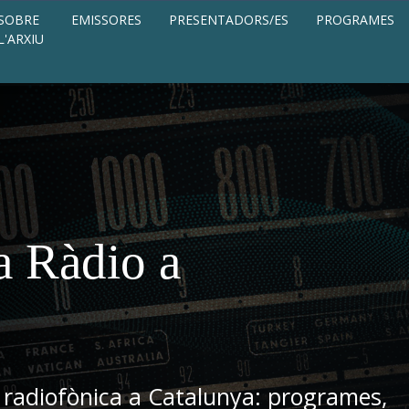
SOBRE
EMISSORES
PRESENTADORS/ES
PROGRAMES
L'ARXIU
a Ràdio a
 radiofònica a Catalunya: programes,