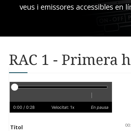
veus i emissores accessibles en lí
RAC 1 - Primera 
Reproductor
|
Reprodueix
Reinicia
Endarrere
Endavant
Ràpid
Lent
Preferències
Volum
0:00
/ 0:28
Velocitat: 1x
En pausa
00
Títol