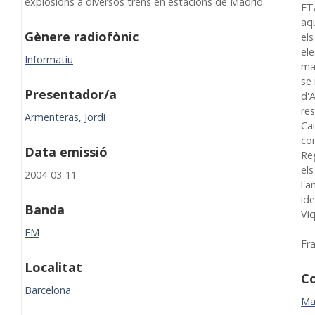
explosions a diversos trens en estacions de Madrid.
ET
aq
Gènere radiofònic
els
el
Informatiu
mat
se
Presentador/a
d'A
res
Armenteras, Jordi
Ca
con
Data emissió
Re
els
2004-03-11
l'
ide
Banda
Vi
FM
Fr
Localitat
Co
Barcelona
Ma