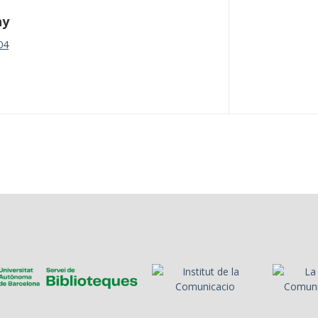
ny
04