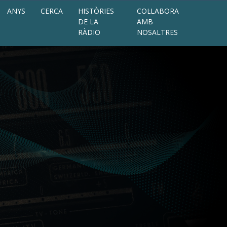
ANYS
CERCA
HISTÒRIES
COL·LABORA
DE LA
AMB
RÀDIO
NOSALTRES