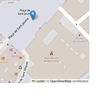
Leaflet
|
©
OpenStreetMap
contributors