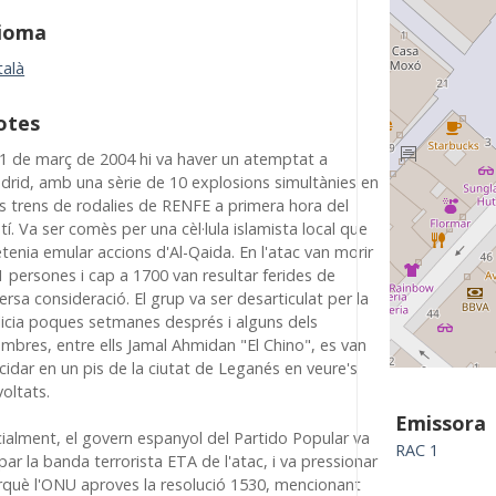
dioma
talà
otes
11 de març de 2004 hi va haver un atemptat a
drid, amb una sèrie de 10 explosions simultànies en
es trens de rodalies de RENFE a primera hora del
í. Va ser comès per una cèl·lula islamista local que
tenia emular accions d'Al-Qaida. En l'atac van morir
 persones i cap a 1700 van resultar ferides de
ersa consideració. El grup va ser desarticulat per la
licia poques setmanes després i alguns dels
mbres, entre ells Jamal Ahmidan "El Chino", es van
cidar en un pis de la ciutat de Leganés en veure's
oltats.
Emissora
cialment, el govern espanyol del Partido Popular va
RAC 1
par la banda terrorista ETA de l'atac, i va pressionar
rquè l'ONU aproves la resolució 1530, mencionant