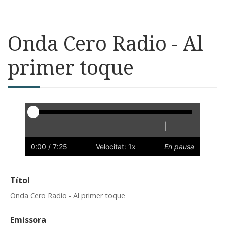
Onda Cero Radio - Al
primer toque
Reproductor
|
Reprodueix
Reinicia
Endarrere
Endavant
Ràpid
Lent
Preferències
Volum
0:00
/ 7:25
Velocitat: 1x
En pausa
Títol
Onda Cero Radio - Al primer toque
Emissora