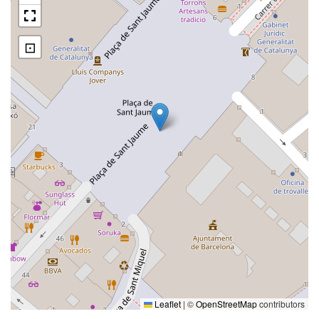
⊡
Leaflet
|
©
OpenStreetMap
contributors