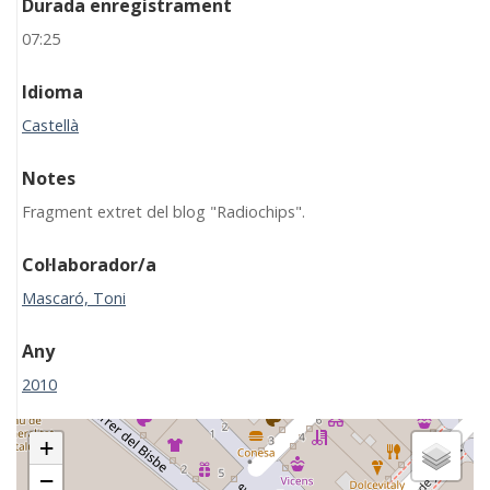
Durada enregistrament
07:25
Idioma
Castellà
Notes
Fragment extret del blog "Radiochips".
Col·laborador/a
Mascaró, Toni
Any
2010
+
−