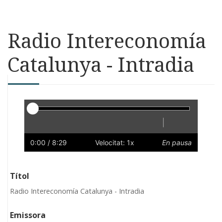
Radio Intereconomía
Catalunya - Intradia
Reproductor
|
Reprodueix
Reinicia
Endarrere
Endavant
Ràpid
Lent
Preferències
Volum
0:00
/ 8:29
Velocitat: 1x
En pausa
Títol
Radio Intereconomía Catalunya - Intradia
Emissora