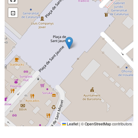
⊡
Leaflet
|
©
OpenStreetMap
contributors