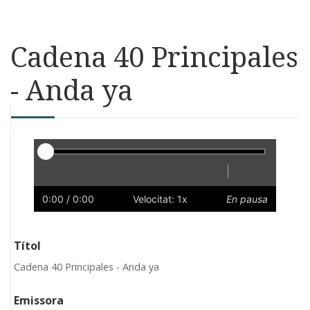
Cadena 40 Principales
- Anda ya
Reproductor
|
Reprodueix
Reinicia
Endarrere
Endavant
Ràpid
Lent
Preferències
Volum
0:00
/ 0:00
Velocitat: 1x
En pausa
Títol
Cadena 40 Principales - Anda ya
Emissora