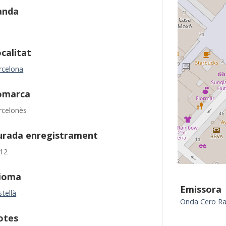
anda
M
calitat
rcelona
omarca
rcelonès
urada enregistrament
:12
dioma
Emissora
tellà
Onda Cero Ra
otes