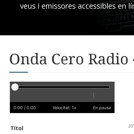
veus i emissores accessibles en lí
Onda Cero Radio -
Reproductor
|
Reprodueix
Reinicia
Endarrere
Endavant
Ràpid
Lent
Preferències
Volum
0:00
/ 0:00
Velocitat: 1x
En pausa
20
Títol