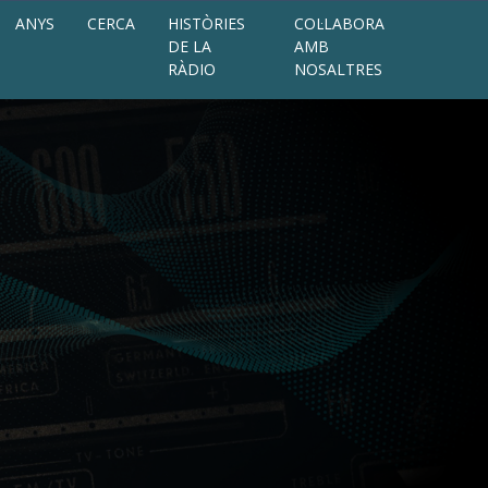
ANYS
CERCA
HISTÒRIES
COL·LABORA
DE LA
AMB
RÀDIO
NOSALTRES