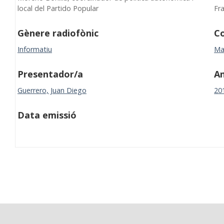
local del Partido Popular
Fr
Gènere radiofònic
Co
Informatiu
Ma
Presentador/a
A
Guerrero, Juan Diego
20
Data emissió