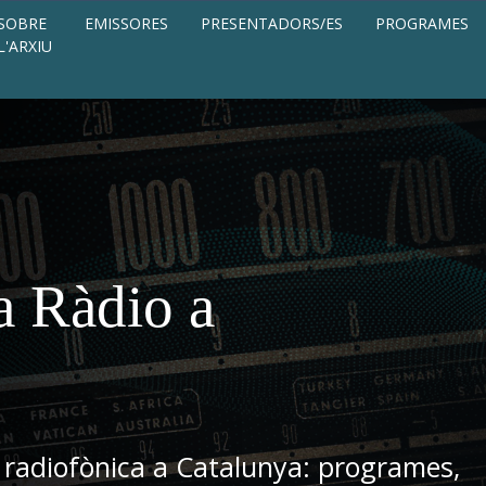
SOBRE
EMISSORES
PRESENTADORS/ES
PROGRAMES
L'ARXIU
a Ràdio a
 radiofònica a Catalunya: programes,