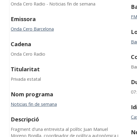
Onda Cero Radio - Noticias fin de semana
B
F
Emissora
Onda Cero Barcelona
Lo
Ba
Cadena
Onda Cero Radio
C
Ba
Titularitat
Privada estatal
D
07
Nom programa
Noticias fin de semana
I
Cas
Descripció
Fragment d'una entrevista al polític Juan Manuel
N
Moreno Bonilla, coordinador de política autonòmica i