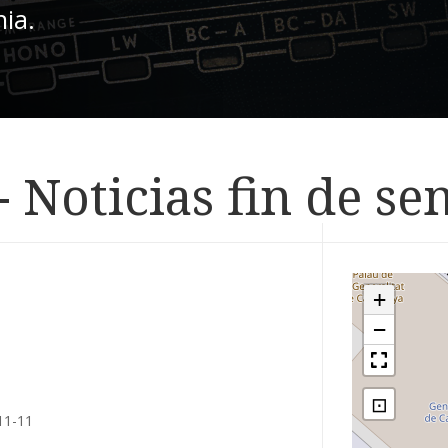
nia.
 Noticias fin de s
+
−
⊡
11-11