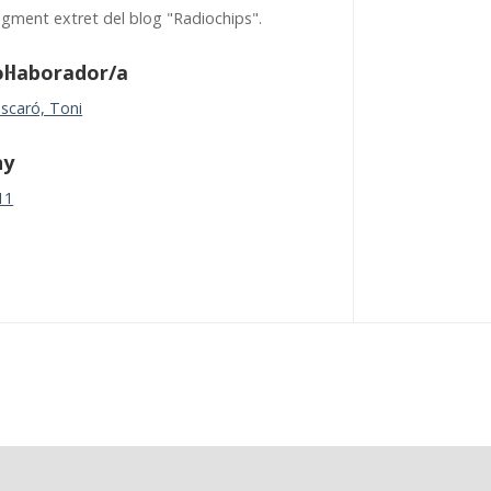
agment extret del blog "Radiochips".
l·laborador/a
scaró, Toni
ny
11