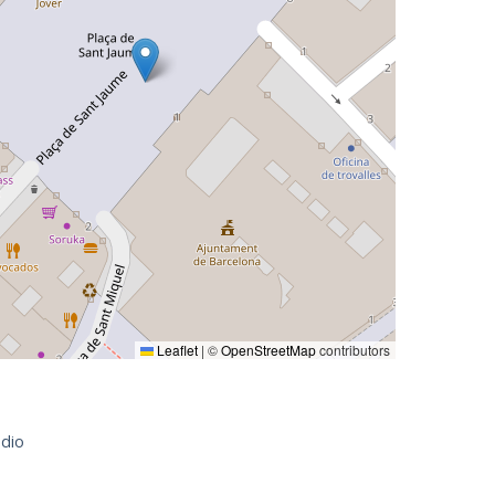
Leaflet
|
©
OpenStreetMap
contributors
dio