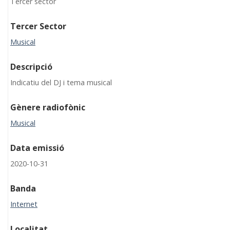
Tercer sector
Tercer Sector
Musical
Descripció
Indicatiu del DJ i tema musical
Gènere radiofònic
Musical
Data emissió
2020-10-31
Banda
Internet
Localitat