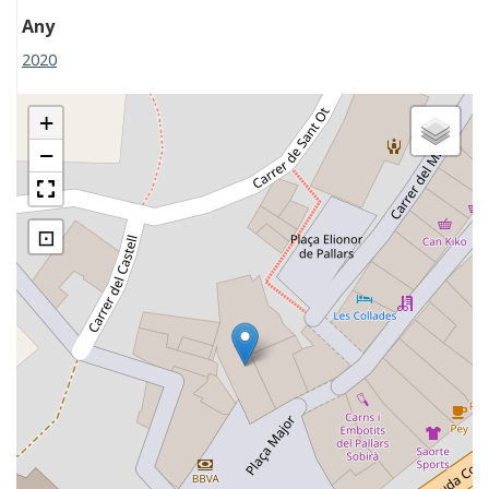
Any
2020
+
−
⊡