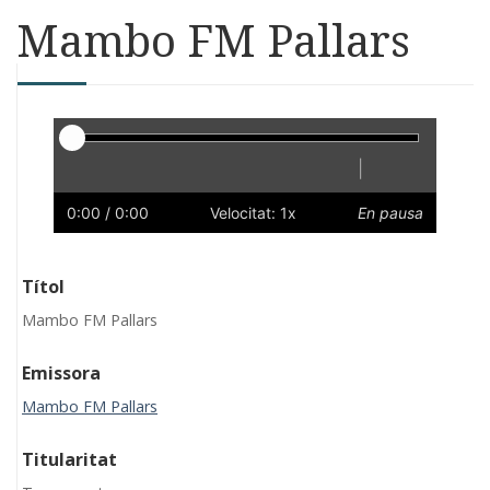
Mambo FM Pallars
Reproductor
|
Reprodueix
Reinicia
Endarrere
Endavant
Ràpid
Lent
Preferències
Volum
0:00
/ 0:00
Velocitat: 1x
En pausa
Títol
Mambo FM Pallars
Emissora
Mambo FM Pallars
Titularitat