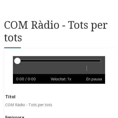
COM Ràdio - Tots per
tots
Reproductor
|
Reprodueix
Reinicia
Endarrere
Endavant
Ràpid
Lent
Preferències
Volum
0:00
/ 0:00
Velocitat: 1x
En pausa
Títol
COM Ràdio - Tots per tots
Emissora