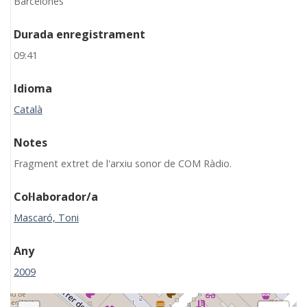
Barcelonès
Durada enregistrament
09:41
Idioma
Català
Notes
Fragment extret de l'arxiu sonor de COM Ràdio.
Col·laborador/a
Mascaró, Toni
Any
2009