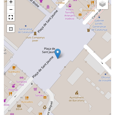
+
−
⊡