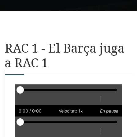
RAC 1 - El Barça juga
a RAC 1
Reproductor
|
Reprodueix
Reinicia
Endarrere
Endavant
Ràpid
Lent
Preferències
Volum
0:00
/ 0:00
Velocitat: 1x
En pausa
Reproductor
|
Reprodueix
Reinicia
Endarrere
Endavant
Ràpid
Lent
Preferències
Volum