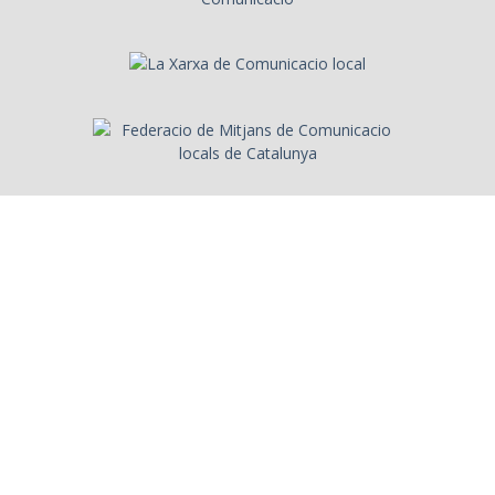
Sobre l'Arxiu
Emissores
Presentadors/es
Programes
Anys
Cerca
Històries de la ràdio
Col·labora amb nosaltres