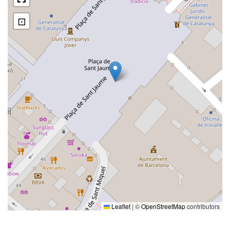
⊡
Leaflet
|
©
OpenStreetMap
contributors