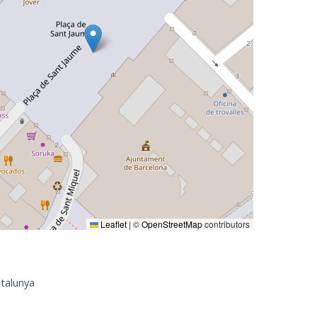
Leaflet
|
©
OpenStreetMap
contributors
talunya