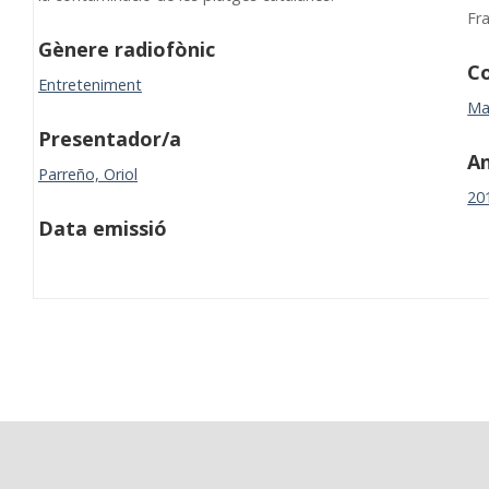
Fr
Gènere radiofònic
Co
Entreteniment
Ma
Presentador/a
A
Parreño, Oriol
20
Data emissió