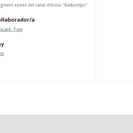
agment extret del canal d'iVoox "Radiochips"
l·laborador/a
scaró, Toni
ny
10