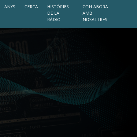
ANYS
CERCA
HISTÒRIES
COL·LABORA
DE LA
AMB
RÀDIO
NOSALTRES