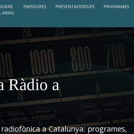
SOBRE
EMISSORES
PRESENTADORS/ES
PROGRAMES
L'ARXIU
a Ràdio a
 radiofònica a Catalunya: programes,