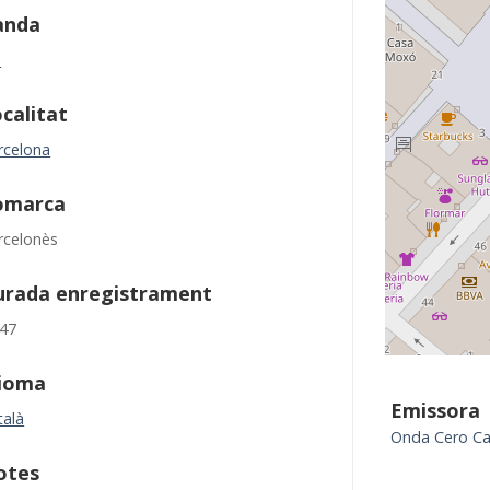
anda
M
calitat
rcelona
omarca
rcelonès
urada enregistrament
.47
dioma
Emissora
talà
Onda Cero Ca
otes