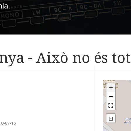
nia.
ya - Això no és tot
+
−
⊡
10-07-16