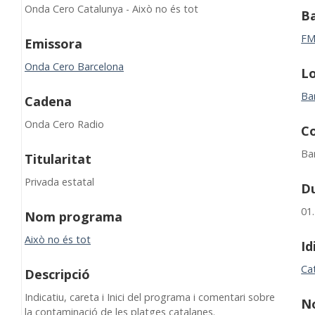
Onda Cero Catalunya - Això no és tot
B
F
Emissora
Onda Cero Barcelona
Lo
Ba
Cadena
Onda Cero Radio
C
Ba
Titularitat
Privada estatal
D
01
Nom programa
Això no és tot
I
Ca
Descripció
Indicatiu, careta i Inici del programa i comentari sobre
N
la contaminació de les platges catalanes.