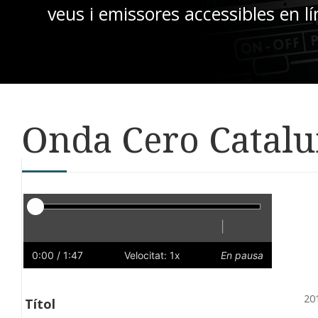
veus i emissores accessibles en lí
Onda Cero Catalun
Reproductor
|
Reprodueix
Reinicia
Endarrere
Endavant
Ràpid
Lent
Preferències
Volum
0:00
/ 1:47
Velocitat: 1x
En pausa
20
Títol