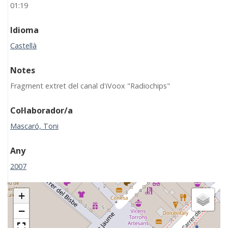
01:19
Idioma
Castellà
Notes
Fragment extret del canal d'iVoox "Radiochips"
Col·laborador/a
Mascaró, Toni
Any
2007
+
−