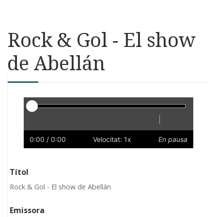
Rock & Gol - El show
de Abellán
Reproductor
|
Reprodueix
Reinicia
Endarrere
Endavant
Ràpid
Lent
Preferències
Volum
0:00
/ 0:00
Velocitat: 1x
En pausa
Títol
Rock & Gol - El show de Abellán
Emissora