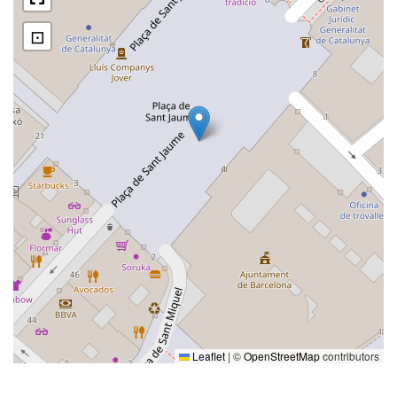
⊡
Leaflet
|
©
OpenStreetMap
contributors