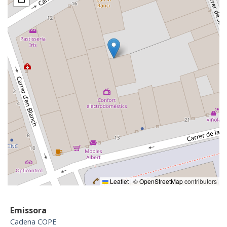
Leaflet
|
©
OpenStreetMap
contributors
Emissora
Cadena COPE