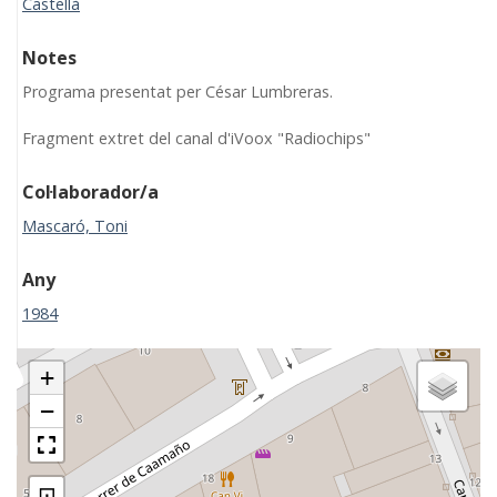
Castellà
Notes
Programa presentat per César Lumbreras.
Fragment extret del canal d'iVoox "Radiochips"
Col·laborador/a
Mascaró, Toni
Any
1984
+
−
⊡