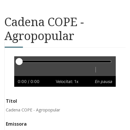
Cadena COPE -
Agropopular
Reproductor
|
Reprodueix
Reinicia
Endarrere
Endavant
Ràpid
Lent
Preferències
Volum
0:00
/ 0:00
Velocitat: 1x
En pausa
Títol
Cadena COPE - Agropopular
Emissora