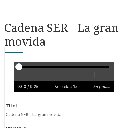
Cadena SER - La gran
movida
Reproductor
|
Reprodueix
Reinicia
Endarrere
Endavant
Ràpid
Lent
Preferències
Volum
0:00
/ 9:25
Velocitat: 1x
En pausa
Títol
Cadena SER - La gran movida