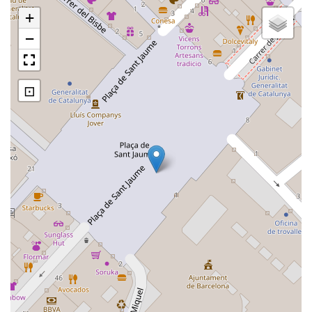
+
−
⊡